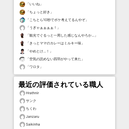
「
いいね
」
「
ちょっと好き
」
「
こちとら10秒でボケ考えてるんやぞ
」
「
うぎゃぁぁぁぁ！
」
「
観光でぐるっと一周した感じなんやろか…
」
「
きっとママのカレーはミルキー味
」
「
やめとけ…！
」
「
空気の読めない四羽がやって来た
」
「
ワロタ
」
最近の評価されている職人
Hrathnir
サンク
ちくわ
Janzaru
Saikinha