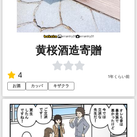
errantry31
errantry31
黄桜酒造寄贈
4
1年くらい前
お酒
カッパ
キザクラ