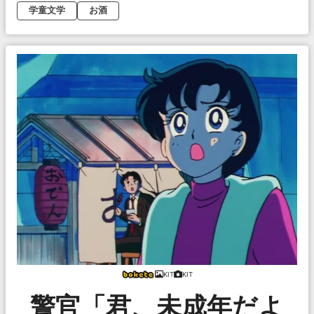
学童文学
お酒
KIT
KIT
警官「君、未成年だよ