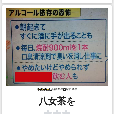
昭和99年
昭和99年
八女茶を