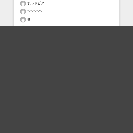
オルドビス
mmmmm
毛
肉球の深淵
あいこす
おすすめのボケを毎日お届け
いいね！する
フォローする
フォローする
Topに戻る