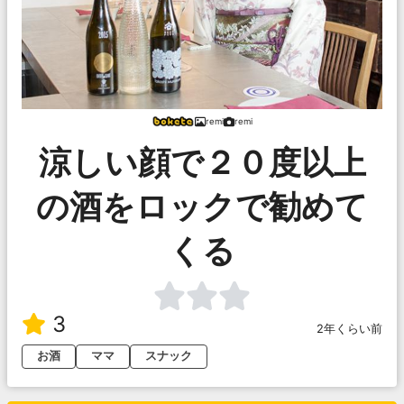
remi
remi
涼しい顔で２０度以上
の酒をロックで勧めて
くる
3
2年くらい前
お酒
ママ
スナック