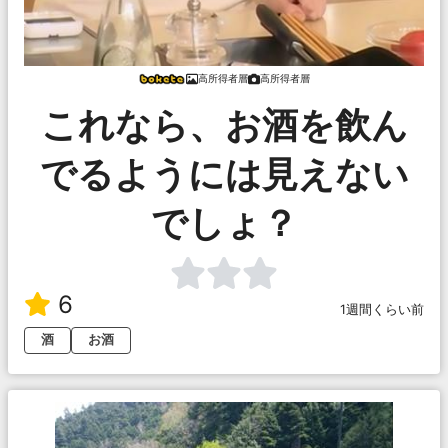
高所得者層
高所得者層
これなら、お酒を飲ん
でるようには見えない
でしょ？
6
1週間くらい前
酒
お酒