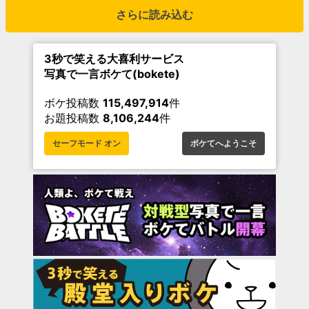
さらに読み込む
3秒で笑える大喜利サービス
写真で一言ボケて(bokete)
ボケ投稿数
115,497,914
件
お題投稿数
8,106,244
件
セーフモード オン
ボケてへようこそ