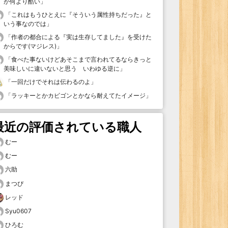
が何より酷い
」
「
これはもうひとえに『そういう属性持ちだった』と
いう事なのでは
」
「
作者の都合による『実は生存してました』を受けた
からです(マジレス)
」
「
食べた事ないけどあそこまで言われてるならきっと
美味しいに違いないと思う いわゆる逆に
」
「
一回だけでそれは伝わるのよ
」
「
ラッキーとかカビゴンとかなら耐えてたイメージ
」
最近の評価されている職人
むー
むー
六助
まつぴ
レッド
Syu0607
ひろむ