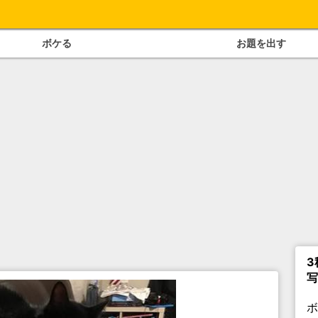
ボケる
お題を出す
3
写