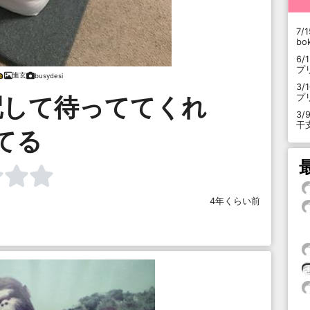
7/1
b
6/
プ
進玄
busydesi
3/
配して待っててくれ
プ
3/
干
てる
4年くらい前