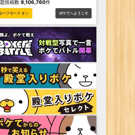
お題投稿数
8,106,760
件
セーフモード オン
ボケてへようこそ