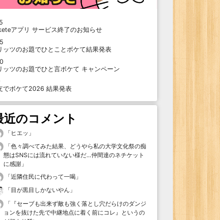
5
oketeアプリ サービス終了のお知らせ
15
リッツのお題でひとことボケて結果発表
10
リッツのお題でひと言ボケて キャンペーン
9
支でボケて2026 結果発表
最近のコメント
「
ヒエッ
」
「
色々調べてみた結果、どうやら私の大学文化祭の痴
態はSNSには流れていない様だ…仲間達のネチケット
に感謝
」
「
近隣住民に代わって一喝
」
「
目が黒目しかないやん
」
「
『セーブも出来ず敵も強く落とし穴だらけのダンジ
ョンを抜けた先で中継地点に着く前にコレ』というの