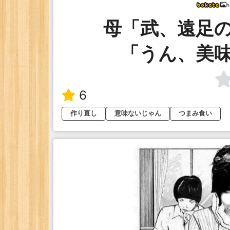
h
母「武、遠足
「うん、美
6
作り直し
意味ないじゃん
つまみ食い