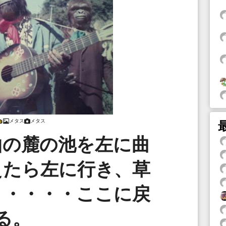
メタス
メタス
山の麓の池を左に曲
えたら左に行き、草
・・・・・ここに戻
る。