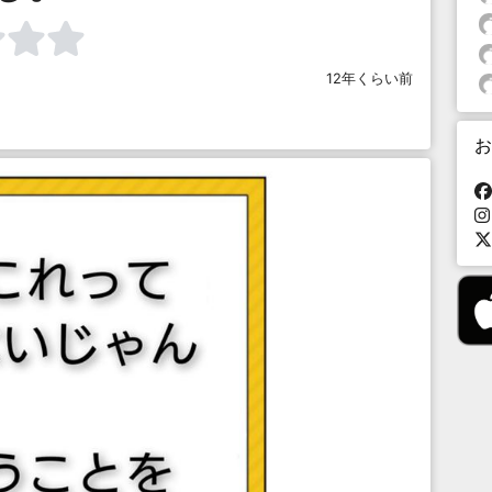
12年くらい前
お