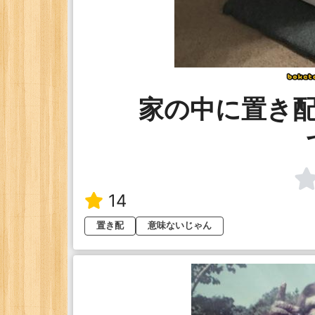
家の中に置き
14
置き配
意味ないじゃん