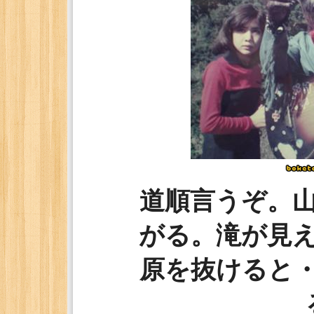
道順言うぞ。
がる。滝が見
原を抜けると