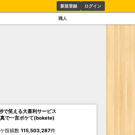
新規登録
ログイン
職人
秒で笑える大喜利サービス
真で一言ボケて(bokete)
ボケ投稿数
115,503,287
件