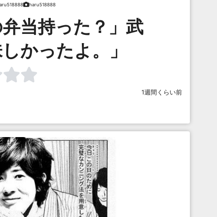
aru518888
haru518888
の弁当持った？」武
味しかったよ。」
1週間くらい前