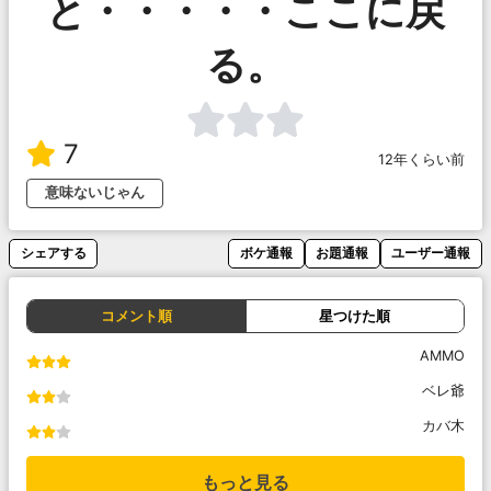
と・・・・・ここに戻
る。
7
12年くらい前
意味ないじゃん
シェアする
ボケ通報
お題通報
ユーザー通報
コメント順
星つけた順
AMMO
ベレ爺
カバ木
もっと見る