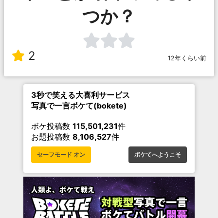
つか？
2
12年くらい前
3秒で笑える大喜利サービス
写真で一言ボケて(bokete)
ボケ投稿数
115,501,231
件
お題投稿数
8,106,527
件
セーフモード オン
ボケてへようこそ