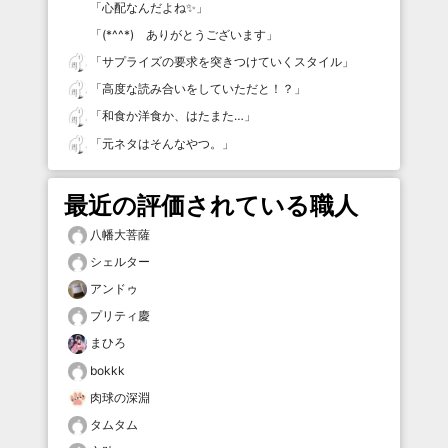
「
心配なんだよね✨
」
「
(*^^*) ありがとうございます
」
「
サプライズの要求を突きつけていくスタイル
」
「
高度な読み合いをしていただと！？
」
「
和食か洋食か、はたまた…
」
「
元ネタはそんなやつ。
」
最近の評価されている職人
八幡大菩薩
シェルター
アンドゥ
プリティ慶
まひろ
bokkk
肉球の深淵
タムタム