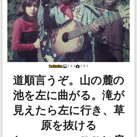
メタス
メタス
道順言うぞ。山の麓の
池を左に曲がる。滝が
見えたら左に行き、草
原を抜ける