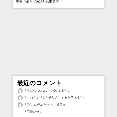
干支でボケて2026 結果発表
最近のコメント
「
すばらしいコンボボケ！上手い！
」
「
このアプリなら殿堂入りする自信ある^_^
」
「
(どこに停めたっけ…(涙目))
」
「
可愛い☆
」