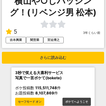
横山や○しバッシン
グ！(リベンジ男 松本)
5
3年くらい前
吉本興業
闇営業
宮迫博之
さらに読み込む
3秒で笑える大喜利サービス
写真で一言ボケて(bokete)
ボケ投稿数
115,511,748
件
お題投稿数
8,107,869
件
セーフモード オン
ボケてへようこそ