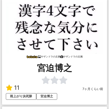
サザンドラの左腕
サザンドラの左腕
宮迫博之
11
7ヶ月くらい前
雨上がり決死隊
宮迫博之