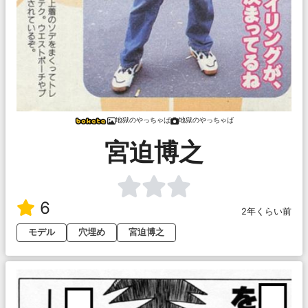
地獄のやっちゃば
地獄のやっちゃば
宮迫博之
6
2年くらい前
モデル
穴埋め
宮迫博之