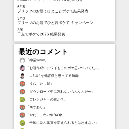
6/15
プリッツのお題でひとことボケて結果発表
3/10
プリッツのお題でひと言ボケて キャンペーン
3/9
干支でボケて2026 結果発表
最近のコメント
「
神業www
」
「
お題作成中にワイもこのボケ思いついてた…
」
「
↓5 星1を低評価と思ってる無能
」
「
うむ、たし蟹
」
「
ダウンロード中に忘れないもんなんだw
」
「
ゴレンジャーの黄か？
」
「
商才あり
」
「
やだ、こわい:(( 'ω')):
」
「
全体に及ぶ体質を変えられるとは思えない
」