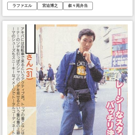
ラファエル
宮迫博之
叙々苑弁当