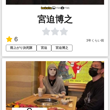
YT45
YT45
宮迫博之
6
3年くらい前
雨上がり決死隊
宮迫
宮迫博之