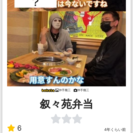
仲手幾三
仲手幾三
叙々苑弁当
6
4年くらい前