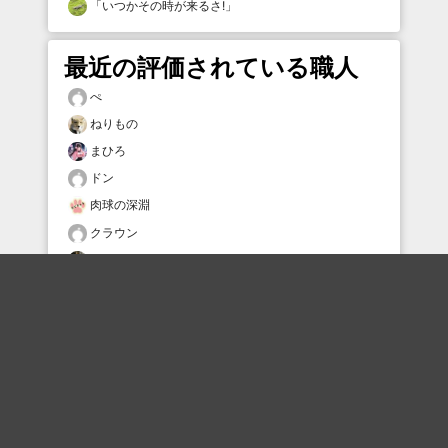
「
いつかその時が来るさ!
」
最近の評価されている職人
ぺ
ねりもの
まひろ
ドン
肉球の深淵
クラウン
ぷかぷか
アンタレス
土間王
星待ちすいせい
おすすめのボケを毎日お届け
いいね！する