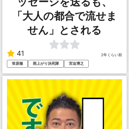
ッセージを送るも、
「大人の都合で流せま
せん」とされる
41
2年くらい前
蛍原徹
雨上がり決死隊
宮迫博之