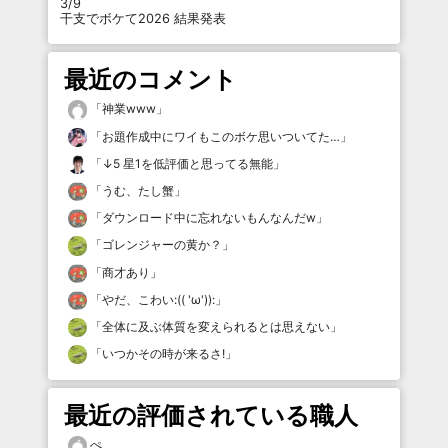
3/9
干支でボケて2026 結果発表
最近のコメント
「
神業www
」
「
お題作成中にワイもこのボケ思いついてた…
」
「
↓5 星1を低評価と思ってる無能
」
「
うむ、たし蟹
」
「
ダウンロード中に忘れないもんなんだw
」
「
ゴレンジャーの黄か？
」
「
商才あり
」
「
やだ、こわい:(( 'ω')):
」
「
全体に及ぶ体質を変えられるとは思えない
」
「
いつかその時が来るさ!
」
最近の評価されている職人
ぺ