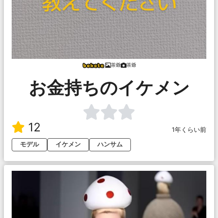
茶爺
茶爺
お金持ちのイケメン
12
1年くらい前
モデル
イケメン
ハンサム