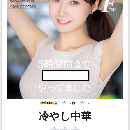
キソ肉マソ
キソ肉マソ
冷やし中華