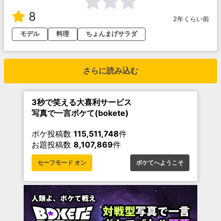
8
2年くらい前
モデル
料理
ちょんまげサラダ
さらに読み込む
3秒で笑える大喜利サービス
写真で一言ボケて(bokete)
ボケ投稿数
115,511,748
件
お題投稿数
8,107,869
件
セーフモード オン
ボケてへようこそ