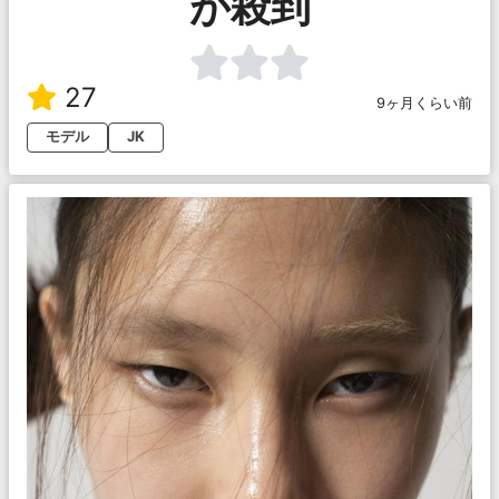
が殺到
27
9ヶ月くらい前
モデル
JK