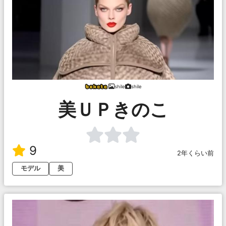
shile
shile
美ＵＰきのこ
9
2年くらい前
モデル
美