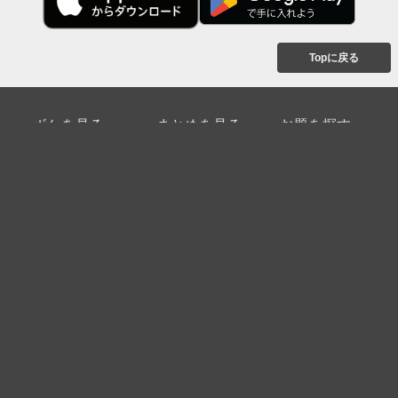
Topに戻る
ボケを見る
まとめを見る
お題を探す
殿堂入り
最新人気まとめ
新着お題
ピックアップボケ
セレクトまとめ
人気お題
人気ボケ
セレクトお題
注目ボケ
人気タグ
急上昇ボケ
新着ボケ
セレクト
タグ
ご利用について
ボケてについて
使い方
利用規約
よくある質問
クッキーの利用について
お問い合わせ