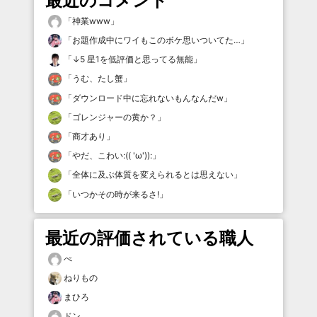
最近のコメント
「
神業www
」
「
お題作成中にワイもこのボケ思いついてた…
」
「
↓5 星1を低評価と思ってる無能
」
「
うむ、たし蟹
」
「
ダウンロード中に忘れないもんなんだw
」
「
ゴレンジャーの黄か？
」
「
商才あり
」
「
やだ、こわい:(( 'ω')):
」
「
全体に及ぶ体質を変えられるとは思えない
」
「
いつかその時が来るさ!
」
最近の評価されている職人
ぺ
ねりもの
まひろ
ドン