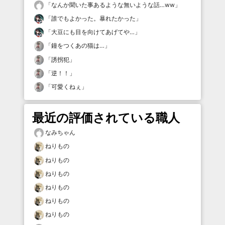
「
なんか聞いた事あるような無いような話…ww
」
「
誰でもよかった。暴れたかった
」
「
大豆にも目を向けてあげてや…
」
「
鐘をつくあの猫は…
」
「
誘拐犯
」
「
逆！！
」
「
可愛くねぇ
」
最近の評価されている職人
なみちゃん
ねりもの
ねりもの
ねりもの
ねりもの
ねりもの
ねりもの