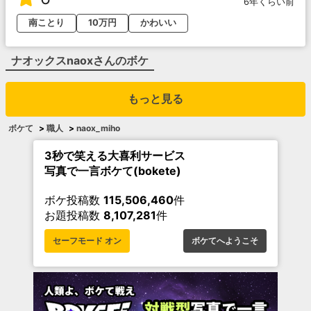
6年くらい前
南ことり
10万円
かわいい
ナオックスnaox
さんのボケ
もっと見る
ボケて
>
職人
>
naox_miho
3秒で笑える大喜利サービス
写真で一言ボケて(bokete)
ボケ投稿数
115,506,460
件
お題投稿数
8,107,281
件
セーフモード オン
ボケてへようこそ