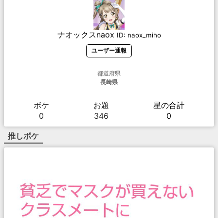
ナオックスnaox
ID:
naox_miho
ユーザー通報
都道府県
長崎県
ボケ
お題
星の合計
0
346
0
推しボケ