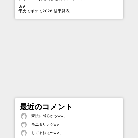
3/9
干支でボケて2026 結果発表
最近のコメント
「
豪快に滑るかもww
」
「
モニタリングww
」
「
してるねぇ〜ww
」