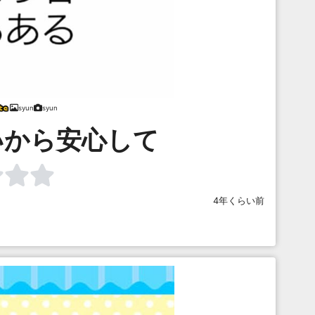
syun
syun
いから安心して
4年くらい前