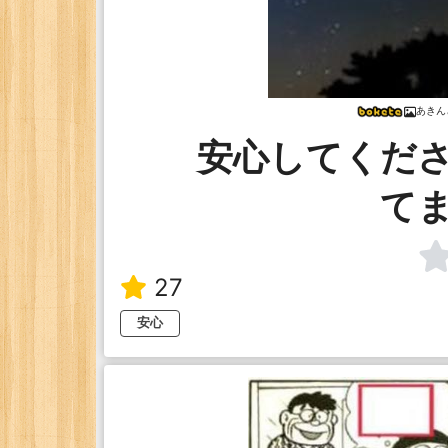
あきん
安心してくだ
て
27
安心