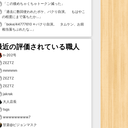
「
この後めちゃくちゃトークン減った
」
「
過去に数回使われたボケ、パクり自演。 もはやこ
の程度にまで落ちたか…
」
「
boke/44777610 ←パクり自演。 タムケン、お前
相当落ちぶれたな…
」
最近の評価されている職人
n-202号
ZEZTZ
mmmmm
ZEZTZ
ZEZTZ
jakrak
大人店長
tsgs
wwwwwwwww7
甘楽@ピジョンマスク