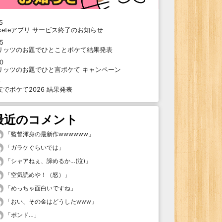
5
oketeアプリ サービス終了のお知らせ
15
リッツのお題でひとことボケて結果発表
10
リッツのお題でひと言ボケて キャンペーン
9
支でボケて2026 結果発表
最近のコメント
「
監督渾身の最新作wwwwww
」
「
ガラケぐらいでは
」
「
シャアねぇ、諦めるか…(泣)
」
「
空気読めや！（怒）
」
「
めっちゃ面白いですね
」
「
おい、その金はどうしたwww
」
「
ポンド…
」