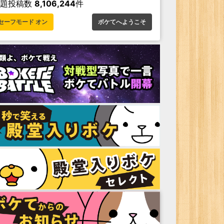
お題投稿数
8,106,244
件
セーフモード オン
ボケてへようこそ