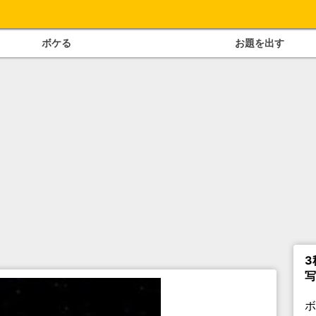
ボケる
お題を出す
3
写