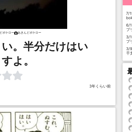
7/1
b
6/
プ
どボケロー
あきんどボケロー
3/
プ
さい。半分だけはい
3/
干
ますよ。
3年くらい前