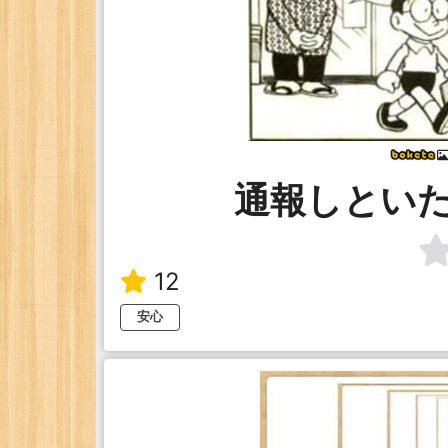
通報しとい
12
安心