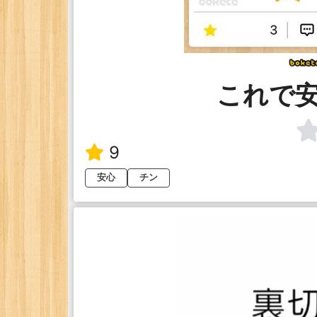
これで
9
安心
チン