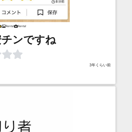
Renta!
Renta!
安チンですね
3年くらい前