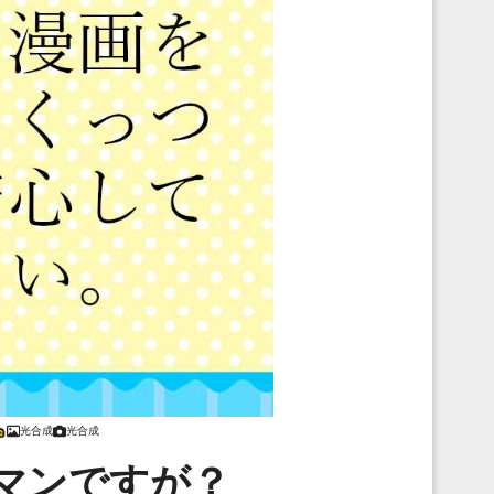
光合成
光合成
マンですが？