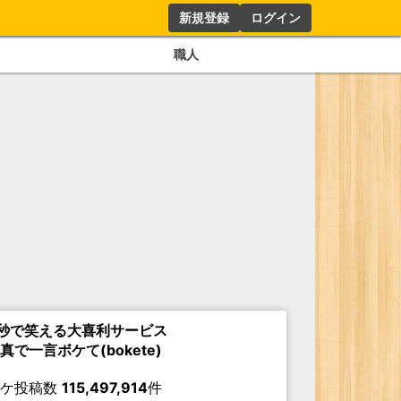
新規登録
ログイン
職人
秒で笑える大喜利サービス
真で一言ボケて(bokete)
ボケ投稿数
115,497,914
件