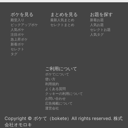
ボケを見る
まとめを見る
お題を探す
殿堂入り
最新人気まとめ
新着お題
ピックアップボケ
セレクトまとめ
人気お題
人気ボケ
セレクトお題
注目ボケ
人気タグ
急上昇ボケ
新着ボケ
セレクト
タグ
ご利用について
ボケてについて
使い方
利用規約
よくある質問
クッキーの利用について
お問い合わせ
広告掲載について
運営会社
Copyright © ボケて（bokete）All rights reserved. 株式
会社オモロキ