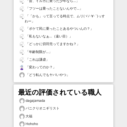
「
昔、イルカに乗った少年なら…
」
「
フツーは乗ったことないんやで…
」
「
「かも」って言ってる時点で、ムリ(ヾﾉ･∀･`)っす
わー
」
「
ボケて民に乗ったことあるやついんの？
」
「
私もないなぁ…（遠い目）
」
「
どっかに切符売ってますかね？
」
「
年齢制限が…
」
「
これは謙虚
」
「
変わってのか？
」
「
どう転んでもヤバいやつ
」
最近の評価されている職人
dagajamada
パニクりオニギリスト
大福
Hohoho