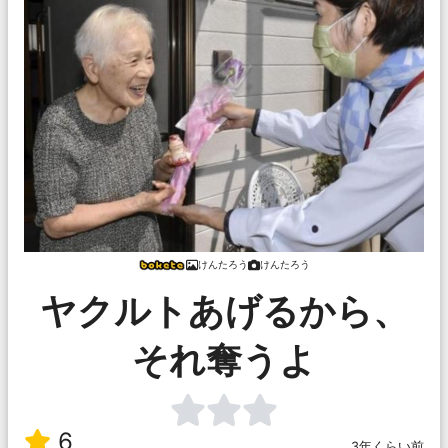
けんたろう
けんたろう
ヤクルトあげるから、
それ奪うよ
6
3年くらい前