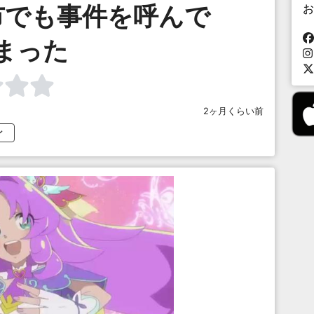
市でも事件を呼んで
お
まった
2ヶ月くらい前
ン