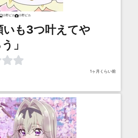
小野ピカ
小野ピカ
願いも3つ叶えてや
ろう」
1ヶ月くらい前