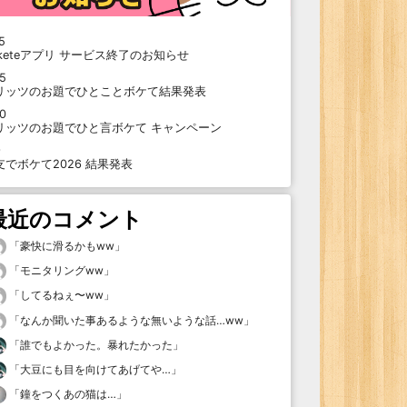
5
oketeアプリ サービス終了のお知らせ
15
リッツのお題でひとことボケて結果発表
10
リッツのお題でひと言ボケて キャンペーン
9
支でボケて2026 結果発表
最近のコメント
「
豪快に滑るかもww
」
「
モニタリングww
」
「
してるねぇ〜ww
」
「
なんか聞いた事あるような無いような話…ww
」
「
誰でもよかった。暴れたかった
」
「
大豆にも目を向けてあげてや…
」
「
鐘をつくあの猫は…
」