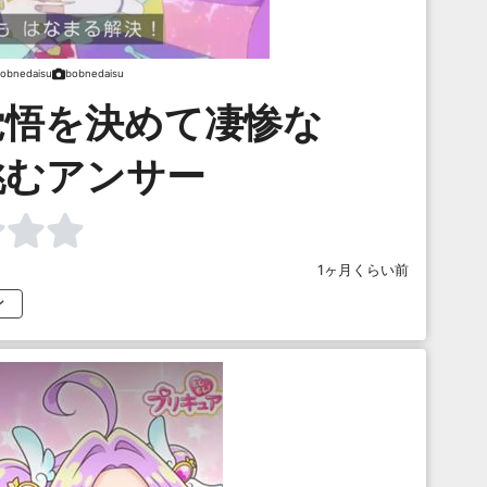
obnedaisu
bobnedaisu
覚悟を決めて凄惨な
挑むアンサー
1ヶ月くらい前
ン