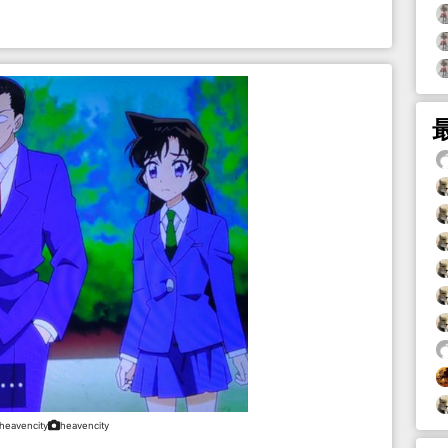
heavencity
heavencity