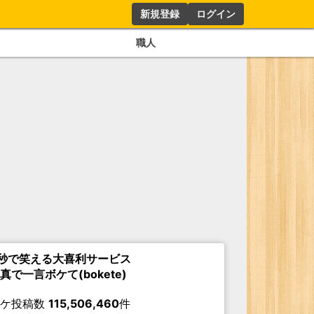
新規登録
ログイン
職人
秒で笑える大喜利サービス
真で一言ボケて(bokete)
ボケ投稿数
115,506,460
件