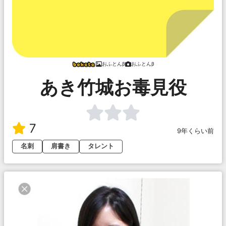
おふとんβ
おふとんβ
あき竹城お毒見役
7
9年くらい前
名刺
肩書き
タレント