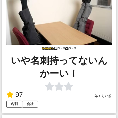
ゴメス
ゴメス
いや名刺持ってないん
かーい！
97
1年くらい前
名刺
会社