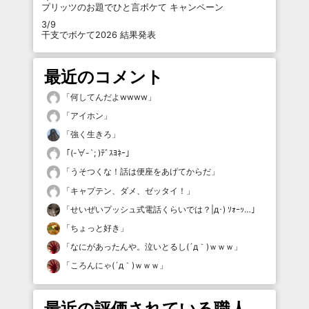
プリッツのお題でひと言ボケて キャンペーン
3/9
干支でボケて2026 結果発表
最近のコメント
「
何してんだよwwww
」
「
アイホン
」
「
強く生きろ
」
「
(-∀-`; )ﾃﾞｽﾖﾈｰ
」
「
うそつくな！話は便座をあげてからだ
」
「
キャプテン、ダメ、ゼッタイ！
」
「
せいぜいプッシュ式電話くらいでは？|д･) ｿｫｰｯ…
」
「
ちょっと好き
」
「
なにがあったんや。泣いとるし(´д｀)ｗｗｗ
」
「
ころんにゃ(´д｀)ｗｗｗ
」
最近の評価されている職人