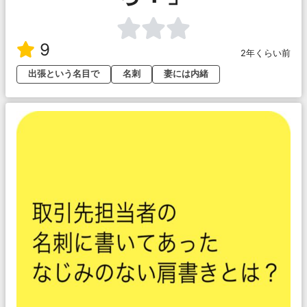
9
2年くらい前
出張という名目で
名刺
妻には内緒