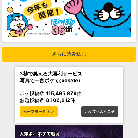
さらに読み込む
3秒で笑える大喜利サービス
写真で一言ボケて(bokete)
ボケ投稿数
115,495,876
件
お題投稿数
8,106,012
件
セーフモード オン
ボケてへようこそ