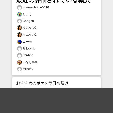
chomechome0216
しょう
Gongon
タムケン2
タムケン2
ニーモ
みねおん
irhnhht
いなり寿司
mkatsu
おすすめのボケを毎日お届け
いいね！する
フォローする
フォローする