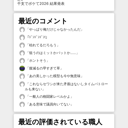
干支でボケて2026 結果発表
最近のコメント
「
やっぱり俺だけじゃなかったんだ
」
「
ﾄﾞﾝﾄﾞﾝﾄﾞﾝ!
」
「
枯れてるだろもう
」
「
狙うのはミットかバットか……
」
「
ホントそう
」
「
腹減るの早すぎて草
」
「
あの美しかった模型も今や無意味
」
「
これならセワシが来た矛盾はないしタイムパトロー
ルも来ない
」
「
一般人の格闘家レベルかよ
」
「
ある意味で議員向いてない
」
最近の評価されている職人