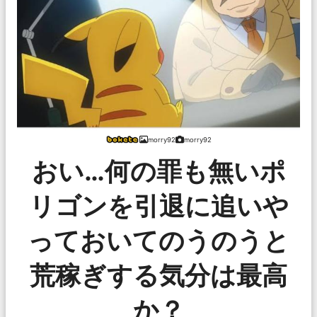
morry92
morry92
おい…何の罪も無いポ
リゴンを引退に追いや
っておいてのうのうと
荒稼ぎする気分は最高
か？