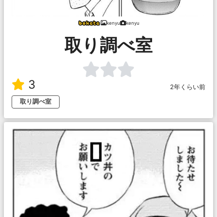
kenyu
kenyu
取り調べ室
3
2年くらい前
取り調べ室