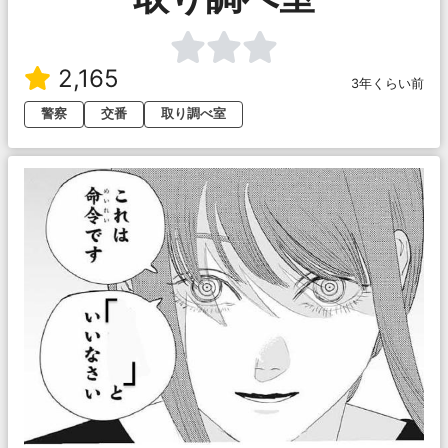
2,165
3年くらい前
警察
交番
取り調べ室