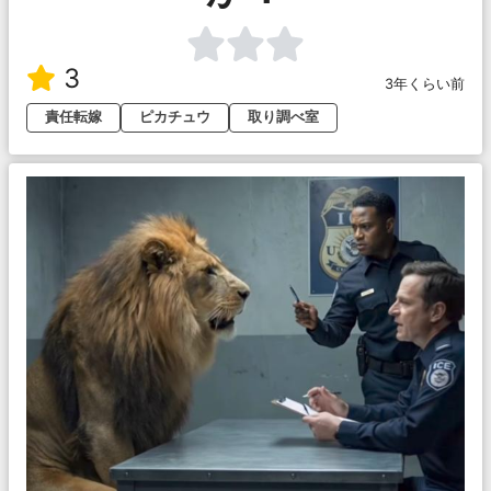
3
3年くらい前
責任転嫁
ピカチュウ
取り調べ室