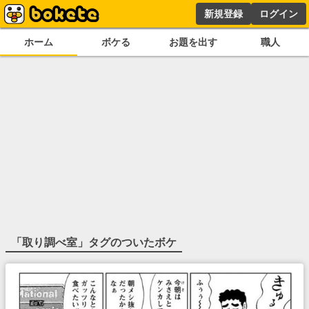
新規登録
ログイン
ホーム
ボケる
お題を出す
職人
「
取り調べ室
」タグのついたボケ