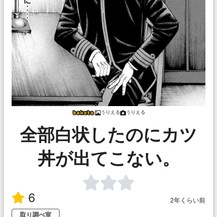
うりえる
うりえる
全部白状したのにカツ
丼が出てこない。
6
2年くらい前
取り調べ室