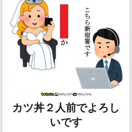
YaMa_GaTa
YaMa_GaTa
カツ丼２人前でよろし
いです