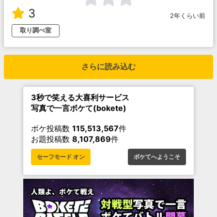
3
2年くらい前
取り調べ室
さらに読み込む
3秒で笑える大喜利サービス
写真で一言ボケて(bokete)
ボケ投稿数
115,513,567
件
お題投稿数
8,107,869
件
セーフモード オン
ボケてへようこそ