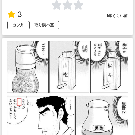
3
1年くらい前
カツ丼
取り調べ室