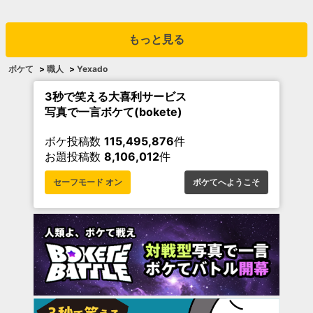
もっと見る
ボケて
>
職人
>
Yexado
3秒で笑える大喜利サービス
写真で一言ボケて(bokete)
ボケ投稿数
115,495,876
件
お題投稿数
8,106,012
件
セーフモード オン
ボケてへようこそ