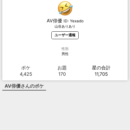
AV俳優
ID:
Yexado
山谷ありあり
ユーザー通報
性別
男性
ボケ
お題
星の合計
4,425
170
11,705
AV俳優
さんのボケ