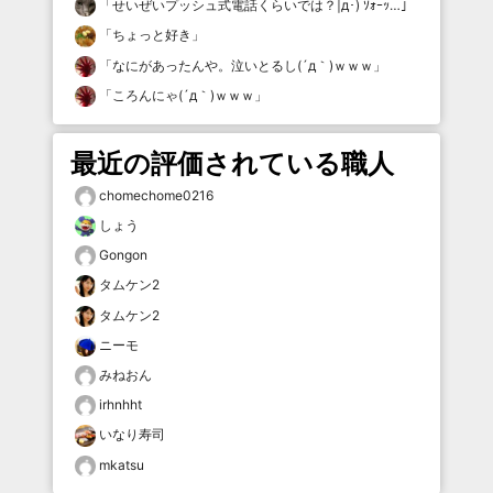
「
せいぜいプッシュ式電話くらいでは？|д･) ｿｫｰｯ…
」
「
ちょっと好き
」
「
なにがあったんや。泣いとるし(´д｀)ｗｗｗ
」
「
ころんにゃ(´д｀)ｗｗｗ
」
最近の評価されている職人
chomechome0216
しょう
Gongon
タムケン2
タムケン2
ニーモ
みねおん
irhnhht
いなり寿司
mkatsu