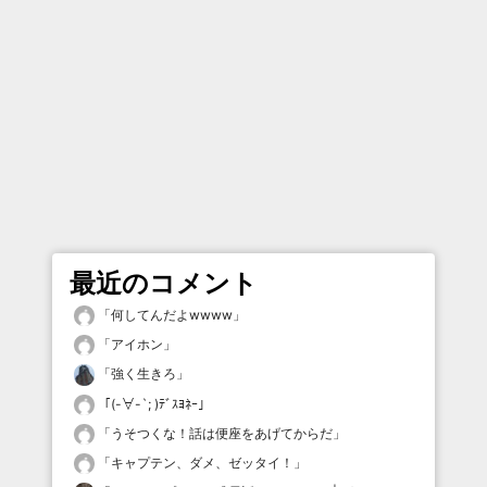
最近のコメント
「
何してんだよwwww
」
「
アイホン
」
「
強く生きろ
」
「
(-∀-`; )ﾃﾞｽﾖﾈｰ
」
「
うそつくな！話は便座をあげてからだ
」
「
キャプテン、ダメ、ゼッタイ！
」