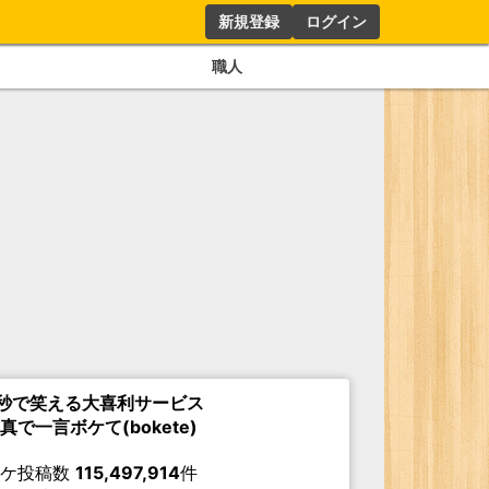
新規登録
ログイン
職人
秒で笑える大喜利サービス
真で一言ボケて(bokete)
ボケ投稿数
115,497,914
件