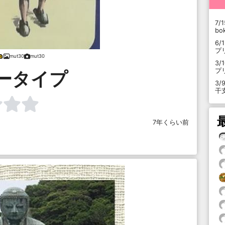
7/1
b
6/
プ
mut30
mut30
3/
プ
ータイプ
3/
干
7年くらい前