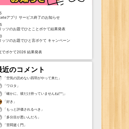
5
oketeアプリ サービス終了のお知らせ
15
リッツのお題でひとことボケて結果発表
10
リッツのお題でひと言ボケて キャンペーン
9
支でボケて2026 結果発表
最近のコメント
「
空気の読めない四羽がやって来た
」
「
ワロタ
」
「
確かに、彼だけ持っていませんね(^^;
」
「
好き
」
「
もっと評価されるべき
」
「
多分目が悪いんだろ
」
「
苦悶逝く門
」