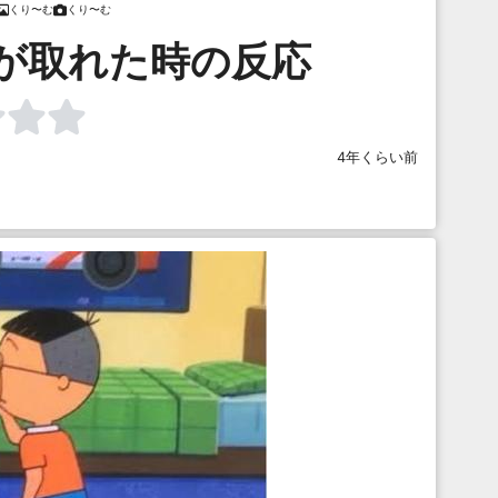
くり〜む
くり〜む
が取れた時の反応
4年くらい前