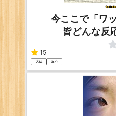
今ここで「ワ
皆どんな反
15
大仏
反応