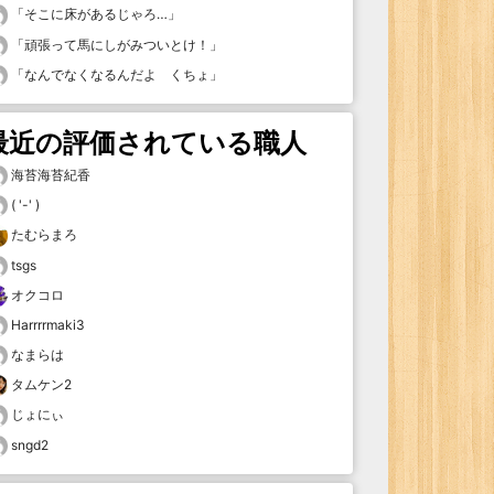
「
そこに床があるじゃろ…
」
「
頑張って馬にしがみついとけ！
」
「
なんでなくなるんだよ くちょ
」
最近の評価されている職人
海苔海苔紀香
( '-' )
たむらまろ
tsgs
オクコロ
Harrrrmaki3
なまらは
タムケン2
じょにぃ
sngd2