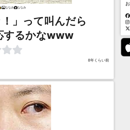
お
ななみ
ななみ
ッ！」って叫んだら
応するかなwww
8年くらい前