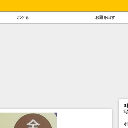
ボケる
お題を出す
3
写