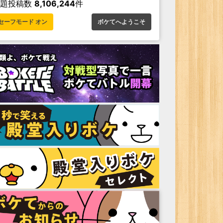
お題投稿数
8,106,244
件
セーフモード オン
ボケてへようこそ