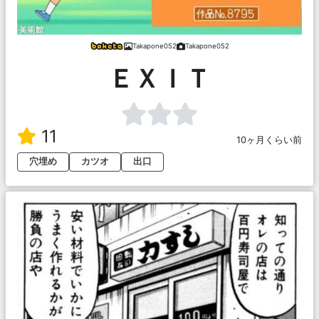
Takapone052
Takapone052
ＥＸＩＴ
11
10ヶ月くらい前
穴埋め
カツオ
出口