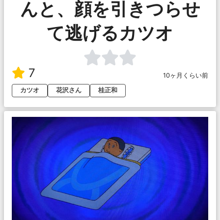
んと、顔を引きつらせ
て逃げるカツオ
7
10ヶ月くらい前
カツオ
花沢さん
桂正和