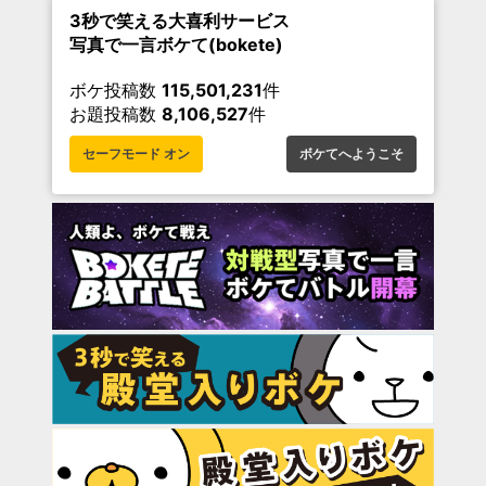
3秒で笑える大喜利サービス
写真で一言ボケて(bokete)
ボケ投稿数
115,501,231
件
お題投稿数
8,106,527
件
セーフモード オン
ボケてへようこそ