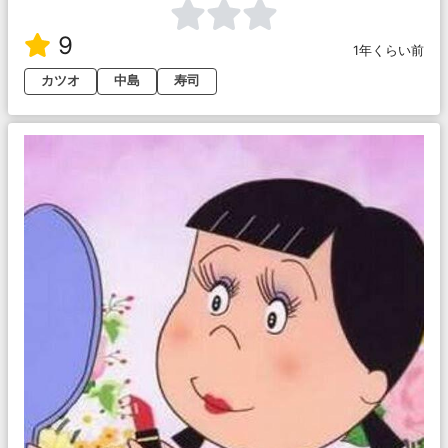
9
1年くらい前
カツオ
中島
寿司