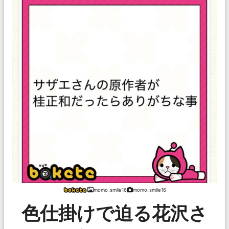
momo_smile16
momo_smile16
色仕掛けで迫る花沢さ