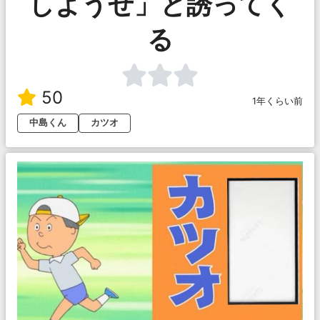
しようぜ」と誘ってく
る
50
1年くらい前
中島くん
カツオ