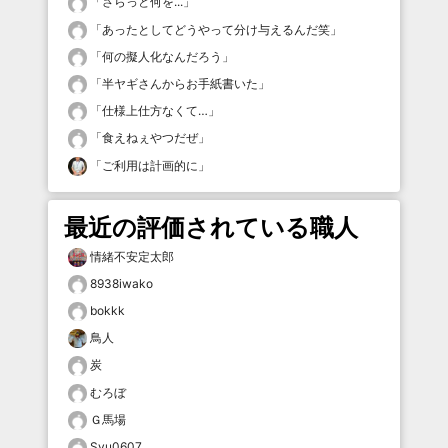
「
さらっと何を...
」
「
あったとしてどうやって分け与えるんだ笑
」
「
何の擬人化なんだろう
」
「
半ヤギさんからお手紙書いた
」
「
仕様上仕方なくて…
」
「
食えねぇやつだぜ
」
「
ご利用は計画的に
」
最近の評価されている職人
情緒不安定太郎
8938iwako
bokkk
鳥人
炭
むろぼ
Ｇ馬場
Syu0607