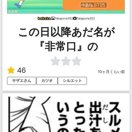
Takapone052
Takapone052
この日以降あだ名が
『非常口』の
46
10ヶ月くらい前
サザエさん
カツオ
シルエット