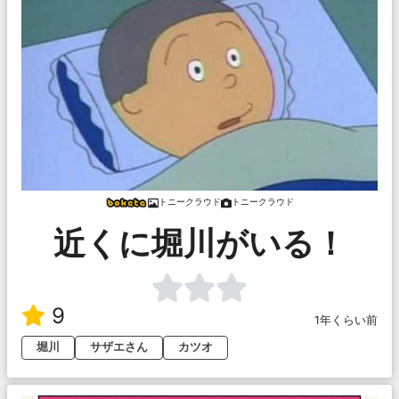
トニークラウド
トニークラウド
近くに堀川がいる！
9
1年くらい前
堀川
サザエさん
カツオ