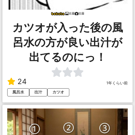
佐藤
佐藤
カツオが入った後の風
呂水の方が良い出汁が
出てるのにっ！
24
1年くらい前
風呂水
出汁
カツオ