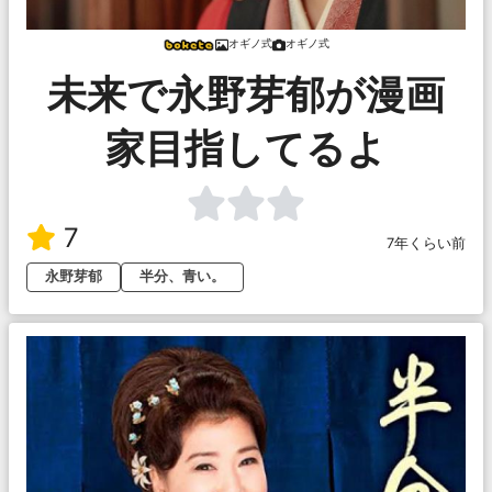
オギノ式
オギノ式
未来で永野芽郁が漫画
家目指してるよ
7
7年くらい前
永野芽郁
半分、青い。