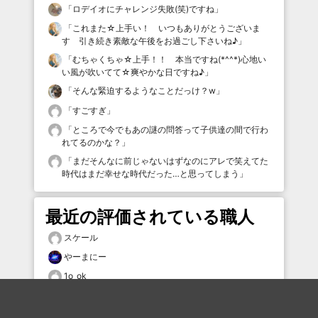
「
ロデイオにチャレンジ失敗(笑)ですね
」
「
これまた☆上手い！ いつもありがとうございま
す 引き続き素敵な午後をお過ごし下さいね♪
」
「
むちゃくちゃ☆上手！！ 本当ですね(*^^*)心地い
い風が吹いてて☆爽やかな日ですね♪
」
「
そんな緊迫するようなことだっけ？w
」
「
すごすぎ
」
「
ところで今でもあの謎の問答って子供達の間で行わ
れてるのかな？
」
「
まだそんなに前じゃないはずなのにアレで笑えてた
時代はまだ幸せな時代だった…と思ってしまう
」
最近の評価されている職人
スケール
やーまにー
1o_ok
porsche995
mamakiss25