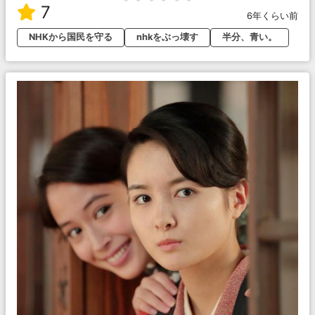
7
6年くらい前
NHKから国民を守る
nhkをぶっ壊す
半分、青い。