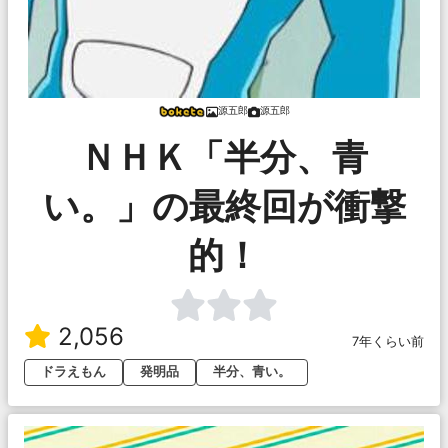
源五郎
源五郎
ＮＨＫ「半分、青
い。」の最終回が衝撃
的！
2,056
7年くらい前
ドラえもん
発明品
半分、青い。