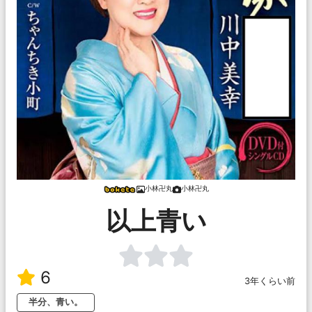
小林卍丸
小林卍丸
以上青い
6
3年くらい前
半分、青い。