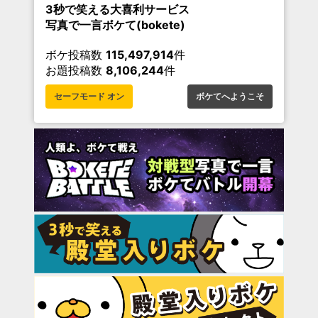
3秒で笑える大喜利サービス
写真で一言ボケて(bokete)
ボケ投稿数
115,497,914
件
お題投稿数
8,106,244
件
セーフモード オン
ボケてへようこそ