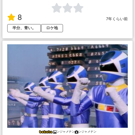
8
7年くらい前
半分、青い。
ロケ地
ンジャメナン
ンジャメナン