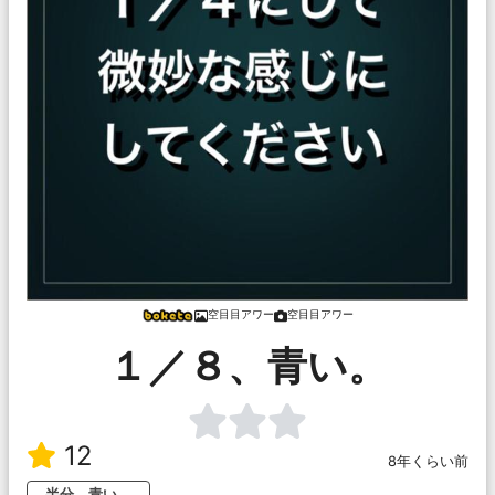
空目目アワー
空目目アワー
１／８、青い。
12
8年くらい前
半分、青い。