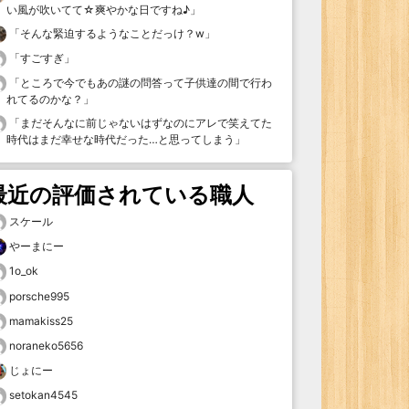
い風が吹いてて☆爽やかな日ですね♪
」
「
そんな緊迫するようなことだっけ？w
」
「
すごすぎ
」
「
ところで今でもあの謎の問答って子供達の間で行わ
れてるのかな？
」
「
まだそんなに前じゃないはずなのにアレで笑えてた
時代はまだ幸せな時代だった…と思ってしまう
」
最近の評価されている職人
スケール
やーまにー
1o_ok
porsche995
mamakiss25
noraneko5656
じょにー
setokan4545