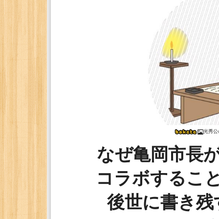
光秀公
なぜ亀岡市長
コラボするこ
後世に書き残