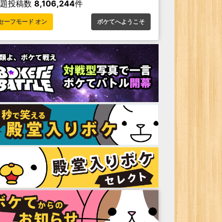
お題投稿数
8,106,244
件
セーフモード オン
ボケてへようこそ