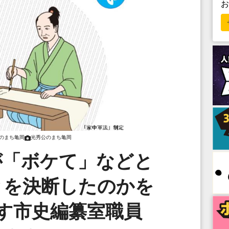
のまち亀岡
光秀公のまち亀岡
が「ボケて」などと
とを決断したのかを
す市史編纂室職員