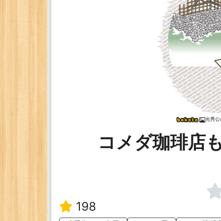
光秀公
コメダ珈琲店
198