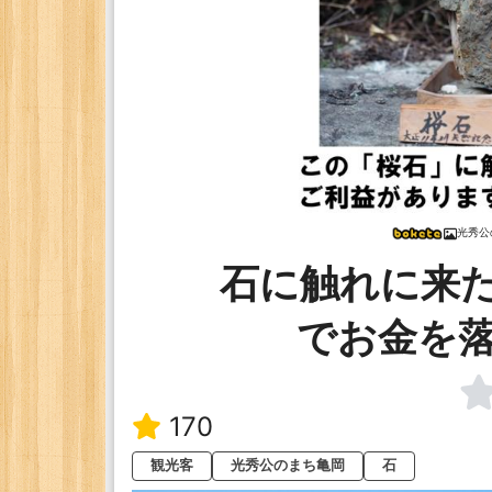
光秀公
石に触れに来
でお金を
170
観光客
光秀公のまち亀岡
石