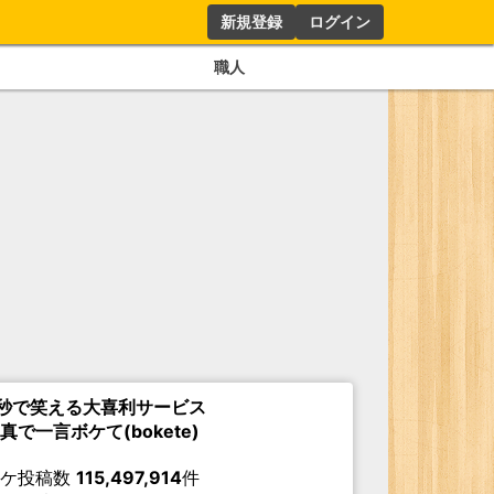
新規登録
ログイン
職人
秒で笑える大喜利サービス
真で一言ボケて(bokete)
ボケ投稿数
115,497,914
件