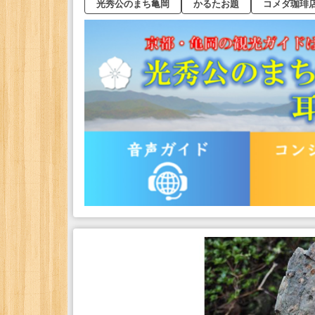
光秀公のまち亀岡
かるたお題
コメダ珈琲