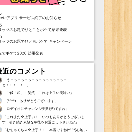
5
oketeアプリ サービス終了のお知らせ
15
リッツのお題でひとことボケて結果発表
10
リッツのお題でひと言ボケて キャンペーン
9
支でボケて2026 結果発表
最近のコメント
「
うっっっっっっっっっっっっっっっっ
ま！！！！！！
」
「
ご飯「粒」！笑笑 これは上手い美味い
」
「
(*^^*) ありがとうございます
」
「
ロデイオにチャレンジ失敗(笑)ですね
」
「
これまた☆上手い！ いつもありがとうございま
す 引き続き素敵な午後をお過ごし下さいね♪
」
「
むちゃくちゃ☆上手！！ 本当ですね(*^^*)心地い