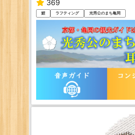
369
鯉
ラフティング
光秀公のまち亀岡