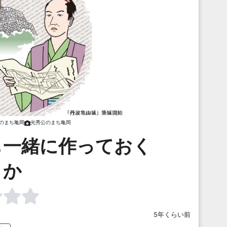
のまち亀岡
光秀公のまち亀岡
も一緒に作っておく
か
5年くらい前