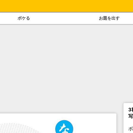
ボケる
お題を出す
3
写