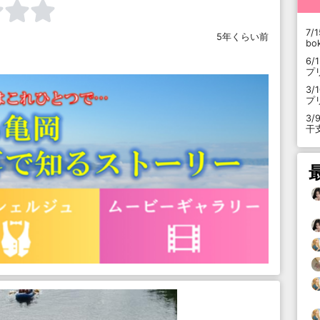
7/1
5年くらい前
b
6/
プ
3/
プ
3/
干