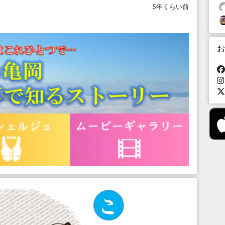
5年くらい前
お