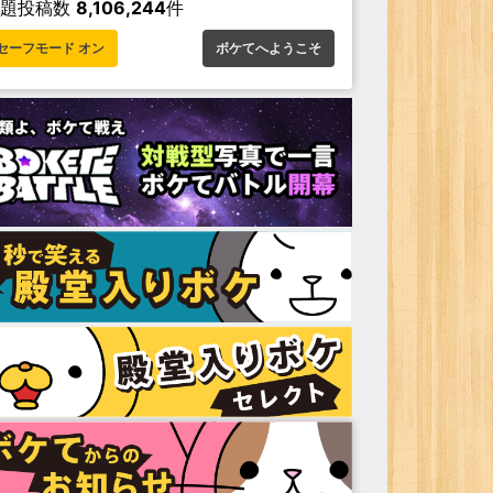
お題投稿数
8,106,244
件
セーフモード オン
ボケてへようこそ