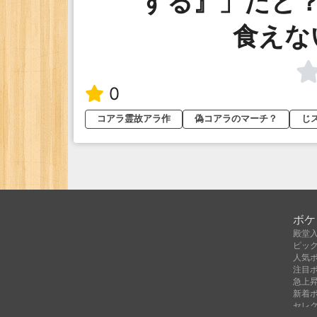
する』」だと
食えな
0
コアラ霊故アラ作
偽コアラのマーチ？
じ
ボケ
殿堂
ピッ
人気
注目
急上
新着
セレ