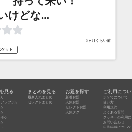
？ 持って来い！
いけどな…
5ヶ月くらい前
スケット
を見る
まとめを見る
お題を探す
ご利用につい
入り
最新人気まとめ
新着お題
ボケてについて
クアップボケ
セレクトまとめ
人気お題
使い方
ボケ
セレクトお題
利用規約
ボケ
人気タグ
よくある質問
昇ボケ
クッキーの利用に
ボケ
お問い合わせ
クト
広告掲載について