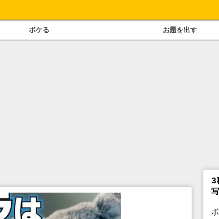
ボケる
お題を出す
3
写