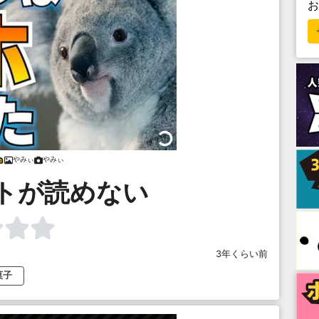
やみぃ
やみぃ
トが読めない
3年くらい前
菓子