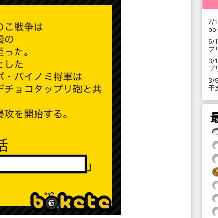
7/1
b
6/
プ
3/
プ
3/
干