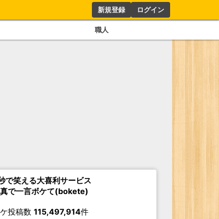
新規登録
ログイン
職人
秒で笑える大喜利サービス
真で一言ボケて(bokete)
ボケ投稿数
115,497,914
件