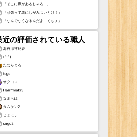
「
そこに床があるじゃろ…
」
「
頑張って馬にしがみついとけ！
」
「
なんでなくなるんだよ くちょ
」
最近の評価されている職人
海苔海苔紀香
( '-' )
たむらまろ
tsgs
オクコロ
Harrrrmaki3
なまらは
タムケン2
じょにぃ
sngd2