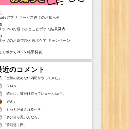
5
oketeアプリ サービス終了のお知らせ
15
リッツのお題でひとことボケて結果発表
10
リッツのお題でひと言ボケて キャンペーン
9
支でボケて2026 結果発表
最近のコメント
「
空気の読めない四羽がやって来た
」
「
ワロタ
」
「
確かに、彼だけ持っていませんね(^^;
」
「
好き
」
「
もっと評価されるべき
」
「
多分目が悪いんだろ
」
「
苦悶逝く門
」