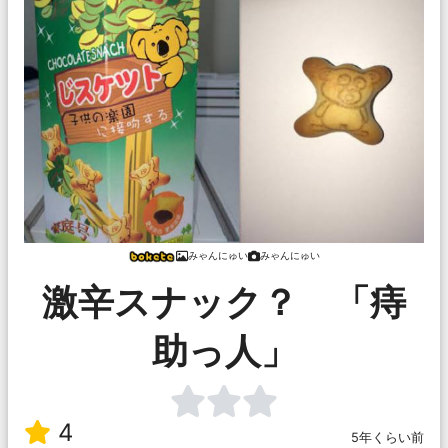
みゃんにゅい
みゃんにゅい
激辛スナック？ 「痔
助っ人」
4
5年くらい前