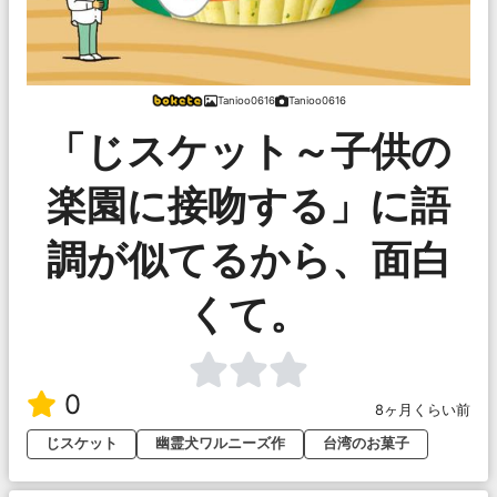
Tanioo0616
Tanioo0616
「じスケット～子供の
楽園に接吻する」に語
調が似てるから、面白
くて。
0
8ヶ月くらい前
じスケット
幽霊犬ワルニーズ作
台湾のお菓子