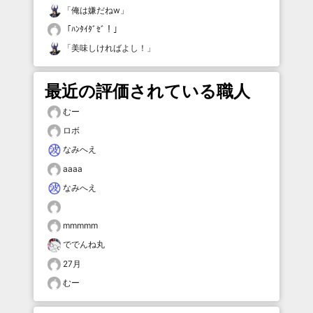
「
俺は嫌だねw
」
「
ﾊﾝﾀｲﾀﾞｾﾞ！
」
「
美味しければよし！
」
最近の評価されている職人
むー
ロボ
なみへえ
aaaa
なみへえ
mmmmm
ででんね丸
27月
むー