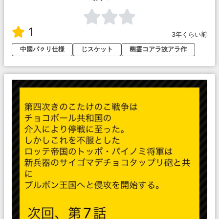
1
3年くらい前
中國パㇰリ仕様
じスケット
幽霊コアラ故アラ作