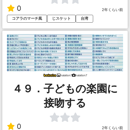
0
2年くらい前
コアラのマーチ風
じスケット
台湾
halation7
halation7
４９．子どもの楽園に
接吻する
0
2年くらい前