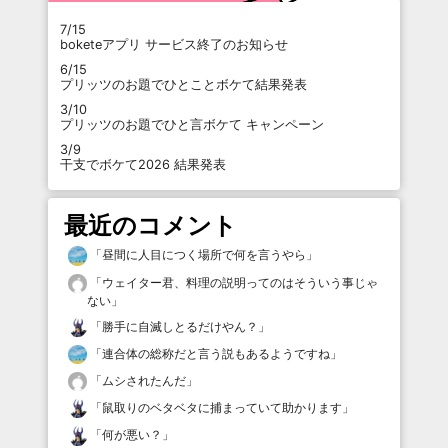
7/15
boketeアプリ サービス終了のお知らせ
6/15
プリッツのお題でひとことボケて結果発表
3/10
プリッツのお題でひと言ボケて キャンペーン
3/9
干支でボケて2026 結果発表
最近のコメント
「
昼間に人目につく場所で何を言うやら
」
「
ウェイター君、料理の説明ってのはそういう事じゃ
ない
」
「
勝手に自滅しとるだけやん？
」
「
連合体の総称だと言う説もあるようですね
」
「
ムシされたんだ
」
「
鼠取りのベタベタに捕まっていて助かります
」
「
何が悪い？
」