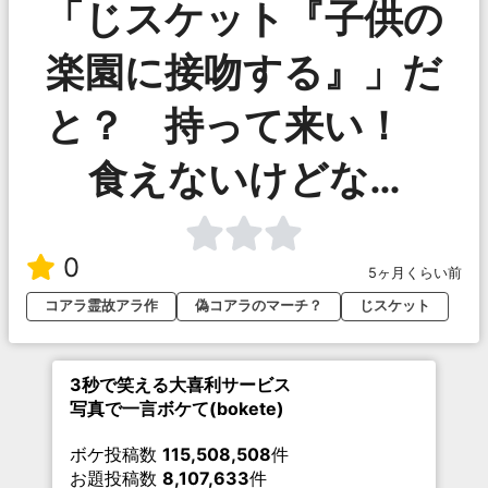
「じスケット『子供の
楽園に接吻する』」だ
と？ 持って来い！
食えないけどな…
0
5ヶ月くらい前
コアラ霊故アラ作
偽コアラのマーチ？
じスケット
3秒で笑える大喜利サービス
写真で一言ボケて(bokete)
ボケ投稿数
115,508,508
件
お題投稿数
8,107,633
件