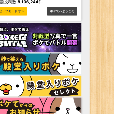
お題投稿数
8,106,244
件
セーフモード オン
ボケてへようこそ