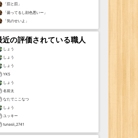
「
罰と罰
」
「
曇ってるし顔色悪いー
」
「
気のせいよ
」
最近の評価されている職人
しょう
しょう
しょう
YK5
しょう
名前太
なたでここなつ
しょう
ユッキー
tunasii_2741