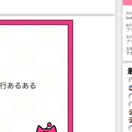
7/1
b
6/
プ
3/
プ
3/
干