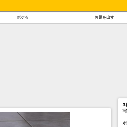
ボケる
お題を出す
3
写