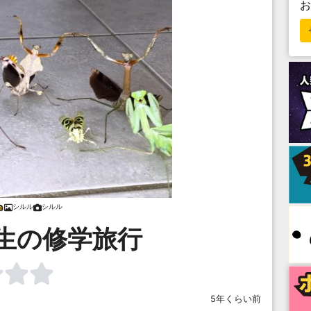
シルル
シルル
生の修学旅行
5年くらい前