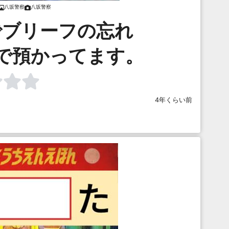
八坂警察
八坂警察
でブリーフの忘れ
で預かってます。
4年くらい前