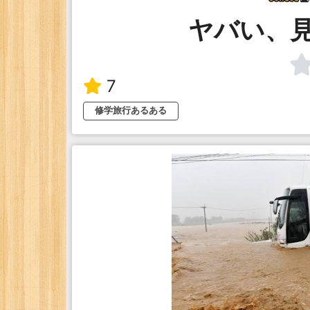
ヤバい、
7
修学旅行あるある