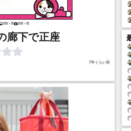
虚数＝愛
虚数＝愛
の廊下で正座
7年くらい前