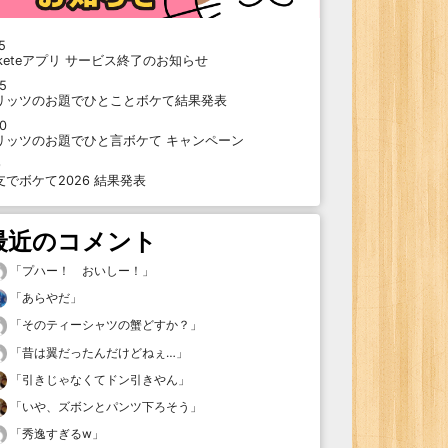
5
oketeアプリ サービス終了のお知らせ
15
リッツのお題でひとことボケて結果発表
10
リッツのお題でひと言ボケて キャンペーン
9
支でボケて2026 結果発表
最近のコメント
「
プハー！ おいしー！
」
「
あらやだ
」
「
そのティーシャツの蟹どすか？
」
「
昔は翼だったんだけどねぇ…
」
「
引きじゃなくてドン引きやん
」
「
いや、ズボンとパンツ下ろそう
」
「
秀逸すぎるw
」