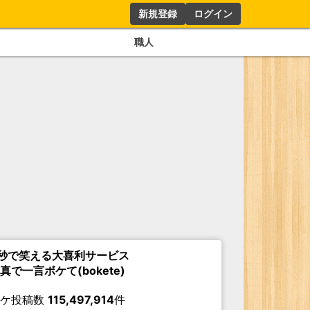
新規登録
ログイン
職人
秒で笑える大喜利サービス
真で一言ボケて(bokete)
ボケ投稿数
115,497,914
件