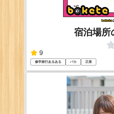
宿泊場所
9
修学旅行あるある
バカ
正座