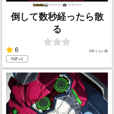
ペトルーニャ
ペトルーニャ
倒して数秒経ったら散
る
6
5年くらい前
ろぼっと