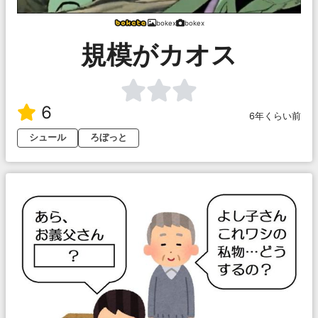
bokex
bokex
規模がカオス
6
6年くらい前
シュール
ろぼっと