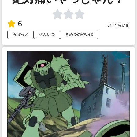
6
6年くらい前
ろぼっと
ぜんいつ
きめつのやいば