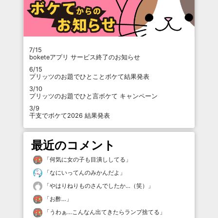
7/15
boketeアプリ サービス終了のお知らせ
6/15
プリッツのお題でひとことボケて結果発表
3/10
プリッツのお題でひと言ボケて キャンペーン
3/9
干支でボケて2026 結果発表
最近のコメント
「
何気に女の子も目潰ししてる
」
「
なにいってんのみかんだよ
」
「
やはりねりものさんでしたか…（笑）
」
「
お酢…
」
「
うわぁ…こんなん出てきたらランプ捨てる
」