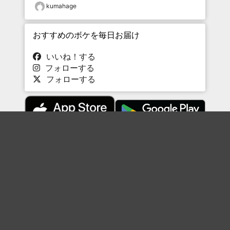
kumahage
おすすめのボケを毎日お届け
いいね！する
フォローする
フォローする
Topに戻る
ボケを見る
まとめを見る
お題を探す
殿堂入り
最新人気まとめ
新着お題
ピックアップボケ
セレクトまとめ
人気お題
人気ボケ
セレクトお題
注目ボケ
人気タグ
急上昇ボケ