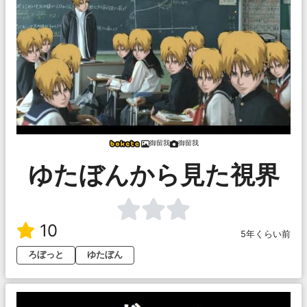
御留我
御留我
ゆたぼんから見た視界
10
5年くらい前
ろぼっと
ゆたぼん