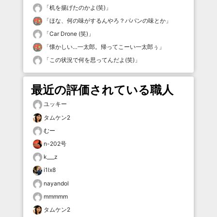
「
机を揚げたのかよ(笑)
」
「
ほな、何の味がするんやろ？パパンの味とか
」
「
Car Drone (笑)
」
「
懐かしい…一太郎。帰ってこーい一太郎ぅ
」
「
この状況で何を思ってんだよ(笑)
」
最近の評価されている職人
ユッキー
タムケン2
むー
n-202号
k___z
i1lx8
nayandol
mmmmm
タムケン2