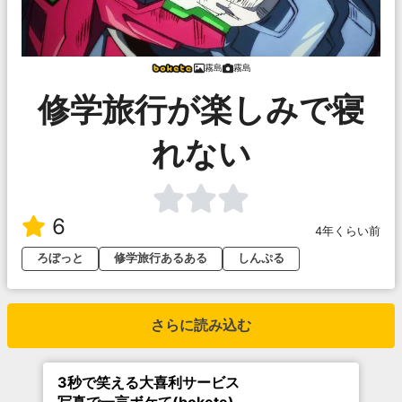
霧島
霧島
修学旅行が楽しみで寝
れない
6
4年くらい前
ろぼっと
修学旅行あるある
しんぷる
さらに読み込む
3秒で笑える大喜利サービス
写真で一言ボケて(bokete)