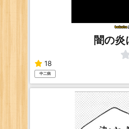
闇の炎
18
中二病