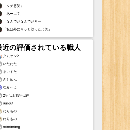
「
タチ悪笑
」
「
あー…泣
」
「
なんでだなんでだろー！
」
「
私は外にサッと塗ったよ笑
」
最近の評価されている職人
タムケン2
いたたた
まいすた
きしめん
なみへえ
2字以上15字以内
runout
ねりもの
ねりもの
mtmtmtmg