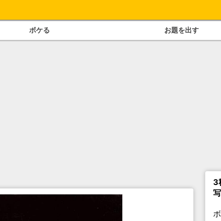
ボケる
お題を出す
3
写