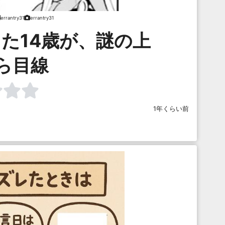
errantry31
errantry31
た14歳が、謎の上
ら目線
1年くらい前