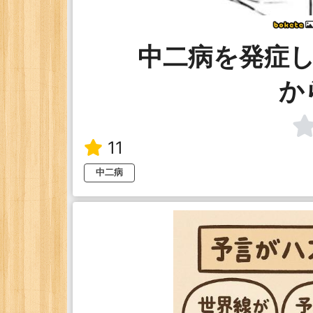
中二病を発症し
か
11
中二病