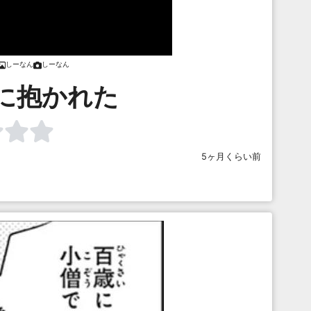
しーなん
しーなん
に抱かれた
5ヶ月くらい前