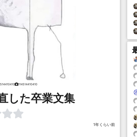
4514410410
114514410410
見直した卒業文集
1年くらい前