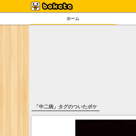
ホーム
「
中二病
」タグのついたボケ