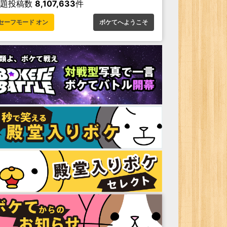
お題投稿数
8,107,633
件
セーフモード オン
ボケてへようこそ