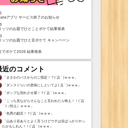
5
oketeアプリ サービス終了のお知らせ
15
リッツのお題でひとことボケて結果発表
10
リッツのお題でひと言ボケて キャンペーン
9
支でボケて2026 結果発表
最近のコメント
「
まさかのバスからのご指定！？(´Д｀)ｗｗｗ
」
「
ダンスぐらいの意味にしといてよ(´Д｀)ｗｗｗ
」
「
ポップな別れさせ屋！？(´Д｀)ｗｗｗ
」
「
こっち見ながらそんなこと言われたら怖え！！(´Д
｀)（怯え）ｗｗｗ
」
「
色男の戯言！？(´Д｀)ｗｗｗ
」
「
山あり谷ありとよく言うけどウチは谷ばっかりやっ
たかもしれん！！(´Д｀)ｗｗｗ
」