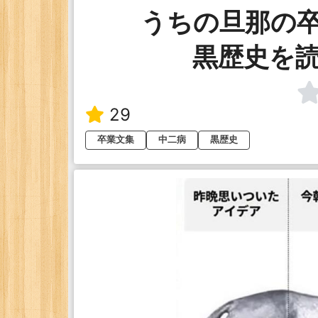
うちの旦那の
黒歴史を
29
卒業文集
中二病
黒歴史