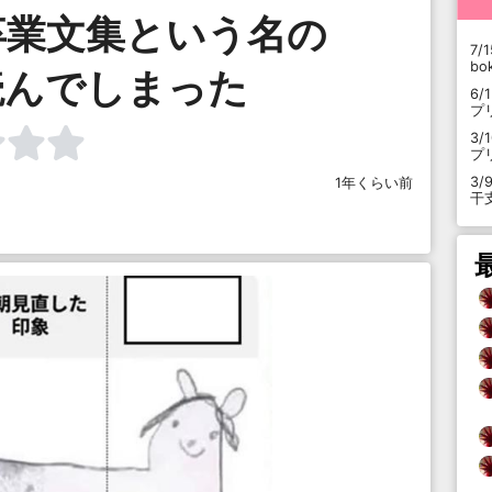
卒業文集という名の
7/1
b
読んでしまった
6/
プ
3/
プ
3/
1年くらい前
干