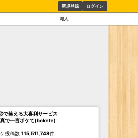
新規登録
ログイン
職人
秒で笑える大喜利サービス
真で一言ボケて(bokete)
ボケ投稿数
115,511,748
件