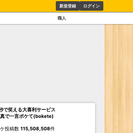
新規登録
ログイン
職人
秒で笑える大喜利サービス
真で一言ボケて(bokete)
ボケ投稿数
115,508,508
件