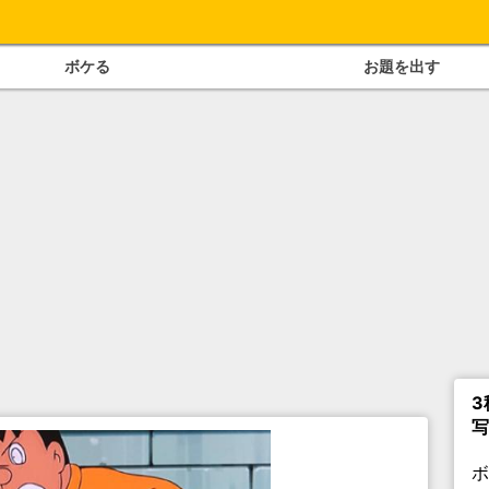
ボケる
お題を出す
3
写