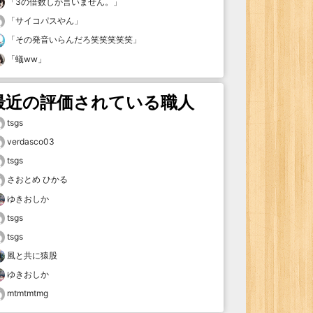
「
3の倍数しか言いません。
」
「
サイコパスやん
」
「
その発音いらんだろ笑笑笑笑笑
」
「
蟻ww
」
最近の評価されている職人
tsgs
verdasco03
tsgs
さおとめ ひかる
ゆきおしか
tsgs
tsgs
風と共に猿股
ゆきおしか
mtmtmtmg