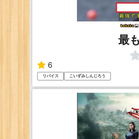
最
6
リバイス
こいずみしんじろう