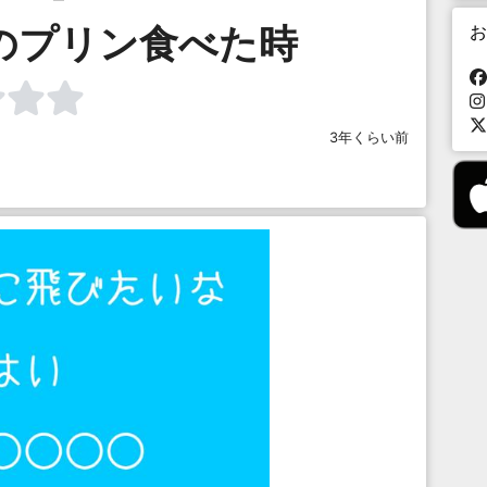
のプリン食べた時
お
3年くらい前