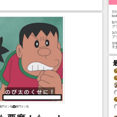
7/1
b
6/
プ
3/
プ
3/
干
竈門タン塩
竈門タン塩