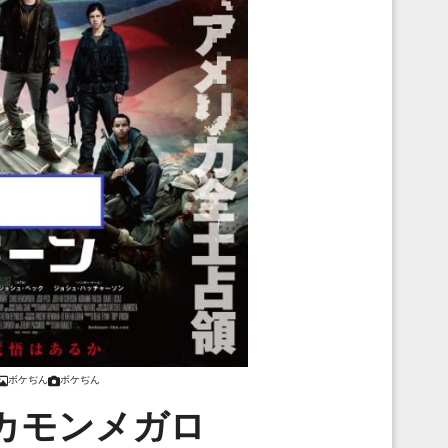
ボケぢん
ボケぢん
！カモンメガロ