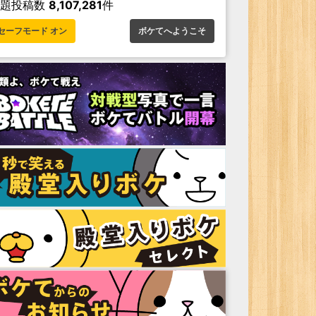
お題投稿数
8,107,281
件
セーフモード オン
ボケてへようこそ