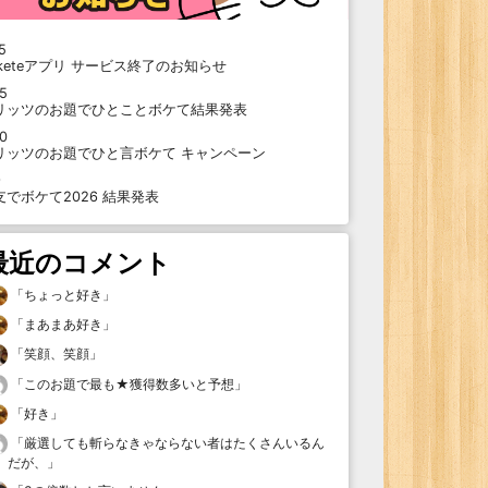
5
oketeアプリ サービス終了のお知らせ
15
リッツのお題でひとことボケて結果発表
10
リッツのお題でひと言ボケて キャンペーン
9
支でボケて2026 結果発表
最近のコメント
「
ちょっと好き
」
「
まあまあ好き
」
「
笑顔、笑顔
」
「
このお題で最も★獲得数多いと予想
」
「
好き
」
「
厳選しても斬らなきゃならない者はたくさんいるん
だが、
」