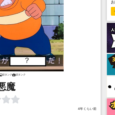
頑タンク
頑タンク
悪魔
4年くらい前