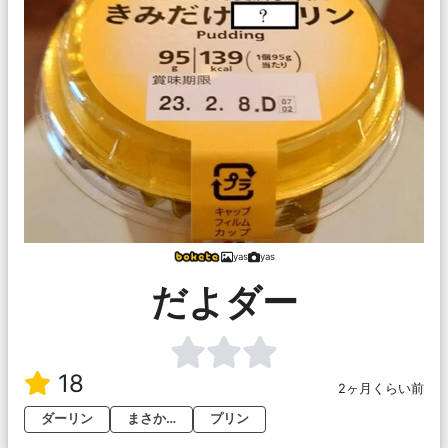
yas
yas
だよダー
18
2ヶ月くらい前
ダーリン
まさか…
プリン