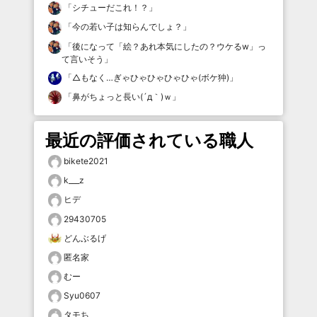
「
シチューだこれ！？
」
「
今の若い子は知らんでしょ？
」
「
後になって「絵？あれ本気にしたの？ウケるw」っ
て言いそう
」
「
△もなく…ぎゃひゃひゃひゃひゃ(ボケ狆)
」
「
鼻がちょっと長い(´д｀)ｗ
」
最近の評価されている職人
bikete2021
k___z
ヒデ
29430705
どんぶるげ
匿名家
むー
Syu0607
タモち