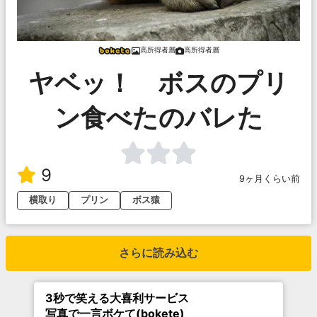
高所得者層
高所得者層
ヤベッ！ ボスのプリ
ン食べたのバレた
9
9ヶ月くらい前
横取り
プリン
ボス猿
さらに読み込む
3秒で笑える大喜利サービス
写真で一言ボケて(bokete)