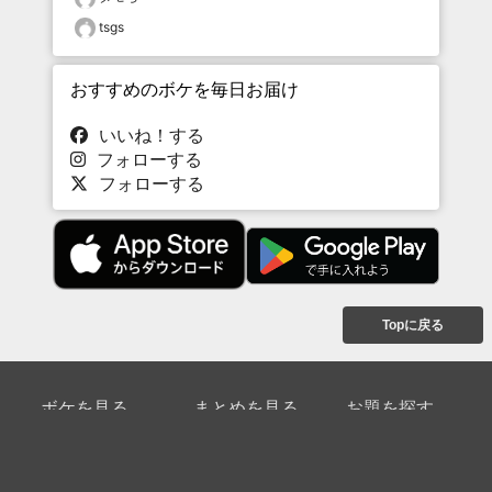
tsgs
おすすめのボケを毎日お届け
いいね！する
フォローする
フォローする
Topに戻る
ボケを見る
まとめを見る
お題を探す
殿堂入り
最新人気まとめ
新着お題
ピックアップボケ
セレクトまとめ
人気お題
人気ボケ
セレクトお題
注目ボケ
人気タグ