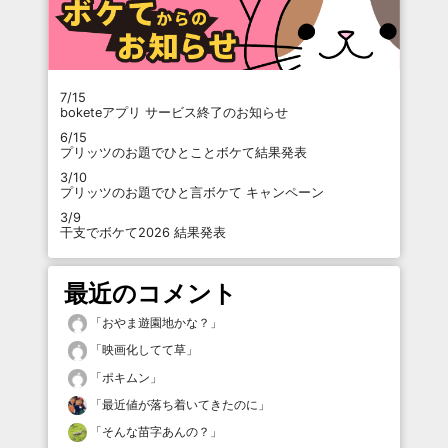
7/15
boketeアプリ サービス終了のお知らせ
6/15
プリッツのお題でひとことボケて結果発表
3/10
プリッツのお題でひと言ボケて キャンペーン
3/9
干支でボケて2026 結果発表
最近のコメント
「
おやま遊園地かな？
」
「
映画化してて草
」
「
ポキムン
」
「
最近値が落ち着いてきたのに
」
「
そんな苗字あんの？
」