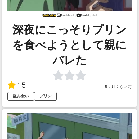
Ryoikitenkai
Ryoikitenkai
深夜にこっそりプリン
を食べようとして親に
バレた
15
5ヶ月くらい前
盗み食い
プリン