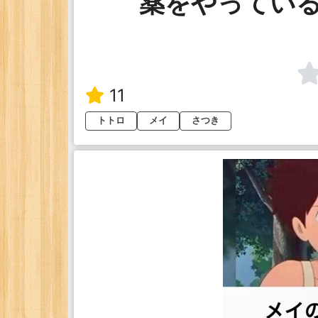
薬をやってい
11
トトロ
メイ
さつき