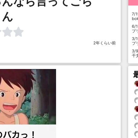
るんなら言ってごら
ん
7/1
b
6/
プ
3/
2年くらい前
プ
3/
干