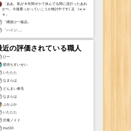
「
ああ、私が８年間ボケて休んでる間に流行ったあれ
か〜。今後乗っかっていこうか検討中です(´Д｀)ｗｗ
ｗ
」
「
縄抜け一級品
」
「
ハイジ…
」
最近の評価されている職人
ひー
星待ちすいせい
いたたた
なまらは
どんまい鼻毛
なまらは
ぷかぷか
いたたた
沢庵ノイド
mut30