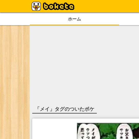
ホーム
「
メイ
」タグのついたボケ