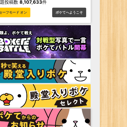
お題投稿数
8,107,633
件
セーフモード オン
ボケてへようこそ