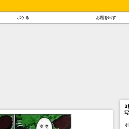
ボケる
お題を出す
3
写