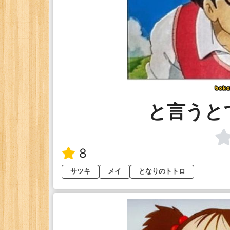
と言うと
8
サツキ
メイ
となりのトトロ