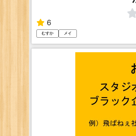
6
むすか
メイ