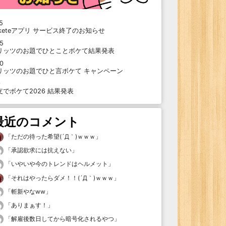
5
oketeアプリ サービス終了のお知らせ
15
リッツのお題でひとことボケて結果発表
10
リッツのお題でひと言ボケて キャンペーン
9
支でボケて2026 結果発表
最近のコメント
「
ただの待った希望(´Д｀)ｗｗｗ
」
「
承認欲求には抗えない
」
「
いやいや今のトレンドはヘルメット
」
「
それはやったらダメ！！(´Д｀)ｗｗｗ
」
「
斬新やなww
」
「
ありまぁす！
」
「
解雇後数日してから暗号化されるやつ
」