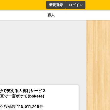
新規登録
ログイン
職人
秒で笑える大喜利サービス
真で一言ボケて(bokete)
ボケ投稿数
115,511,748
件