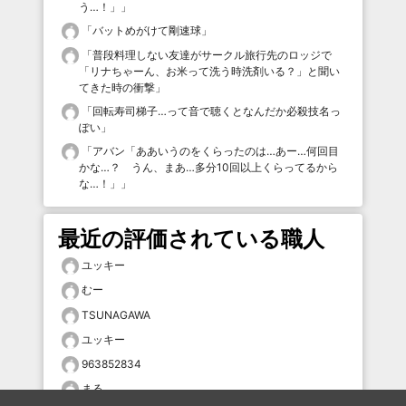
う…！」
」
「
バットめがけて剛速球
」
「
普段料理しない友達がサークル旅行先のロッジで
「リナちゃーん、お米って洗う時洗剤いる？」と聞い
てきた時の衝撃
」
「
回転寿司梯子…って音で聴くとなんだか必殺技名っ
ぽい
」
「
アバン「ああいうのをくらったのは…あー…何回目
かな…？ うん、まあ…多分10回以上くらってるから
な…！」
」
最近の評価されている職人
ユッキー
むー
TSUNAGAWA
ユッキー
963852834
まる