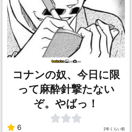
yas
yas
コナンの奴、今日に限
って麻酔針撃たない
ぞ。やばっ！
6
2年くらい前