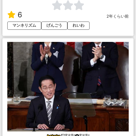
6
2年くらい前
マンネリズム
げんごう
れいわ
電波男Ⅱ
電波男Ⅱ