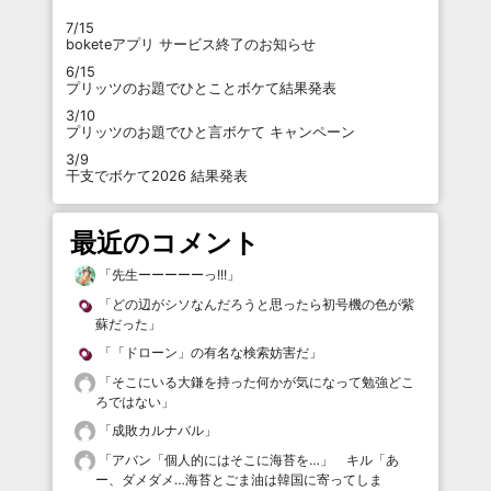
7/15
boketeアプリ サービス終了のお知らせ
6/15
プリッツのお題でひとことボケて結果発表
3/10
プリッツのお題でひと言ボケて キャンペーン
3/9
干支でボケて2026 結果発表
最近のコメント
「
先生ーーーーーっ!!!
」
「
どの辺がシソなんだろうと思ったら初号機の色が紫
蘇だった
」
「
「ドローン」の有名な検索妨害だ
」
「
そこにいる大鎌を持った何かが気になって勉強どこ
ろではない
」
「
成敗カルナバル
」
「
アバン「個人的にはそこに海苔を…」 キル「あ
ー、ダメダメ…海苔とごま油は韓国に寄ってしま