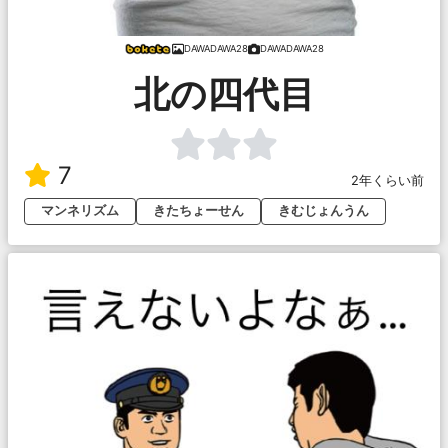
DAWADAWA28
DAWADAWA28
北の四代目
7
2年くらい前
マンネリズム
きたちょーせん
きむじょんうん