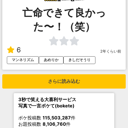
亡命できて良かっ
た〜！（笑）
6
2年くらい前
マンネリズム
あめりか
きしだそうり
さらに読み込む
3秒で笑える大喜利サービス
写真で一言ボケて(bokete)
ボケ投稿数
115,503,287
件
お題投稿数
8,106,760
件