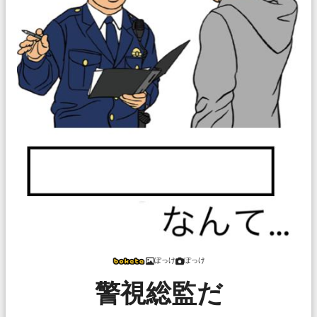
ぽっけ
ぽっけ
警視総監だ