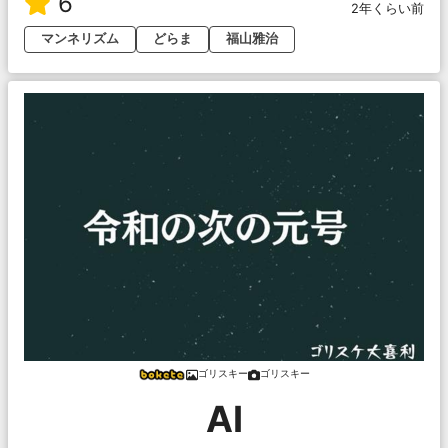
6
2年くらい前
マンネリズム
どらま
福山雅治
ゴリスキー
ゴリスキー
AI