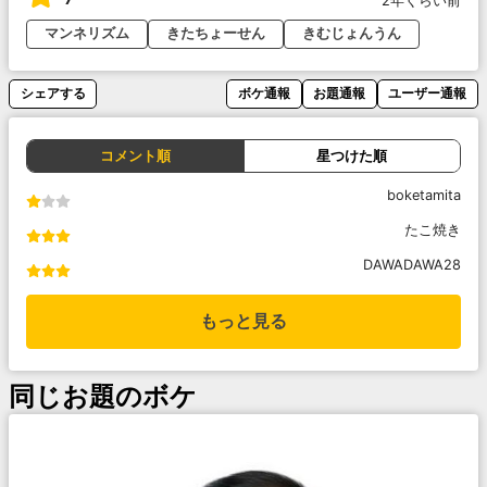
2年くらい前
マンネリズム
きたちょーせん
きむじょんうん
シェアする
ボケ通報
お題通報
ユーザー通報
コメント順
星つけた順
boketamita
たこ焼き
DAWADAWA28
もっと見る
同じお題のボケ