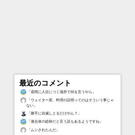
最近のコメント
「
昼間に人目につく場所で何を言うやら
」
「
ウェイター君、料理の説明ってのはそういう事じゃ
ない
」
「
勝手に自滅しとるだけやん？
」
「
連合体の総称だと言う説もあるようですね
」
「
ムシされたんだ
」