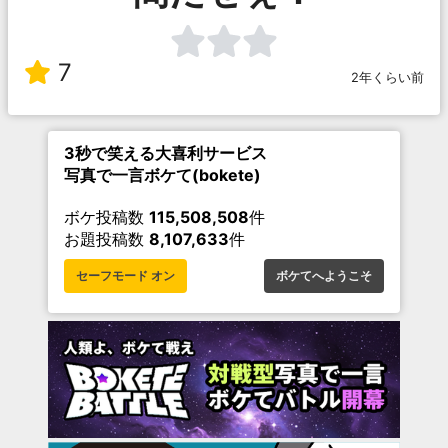
7
2年くらい前
3秒で笑える大喜利サービス
写真で一言ボケて(bokete)
ボケ投稿数
115,508,508
件
お題投稿数
8,107,633
件
セーフモード オン
ボケてへようこそ