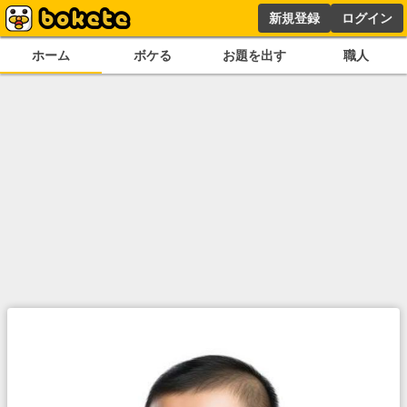
新規登録
ログイン
ホーム
ボケる
お題を出す
職人