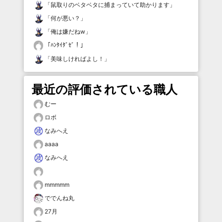
「
鼠取りのベタベタに捕まっていて助かります
」
「
何が悪い？
」
「
俺は嫌だねw
」
「
ﾊﾝﾀｲﾀﾞｾﾞ！
」
「
美味しければよし！
」
最近の評価されている職人
むー
ロボ
なみへえ
aaaa
なみへえ
mmmmm
ででんね丸
27月