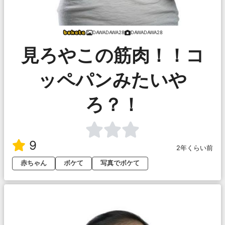
DAWADAWA28
DAWADAWA28
見ろやこの筋肉！！コ
ッペパンみたいや
ろ？！
9
2年くらい前
赤ちゃん
ボケて
写真でボケて