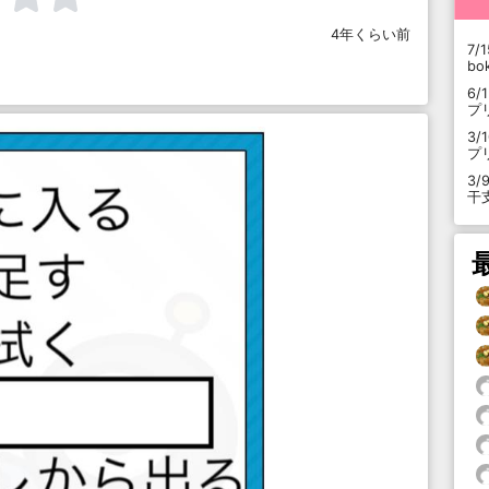
4年くらい前
7/1
b
6/
プ
3/
プ
3/
干