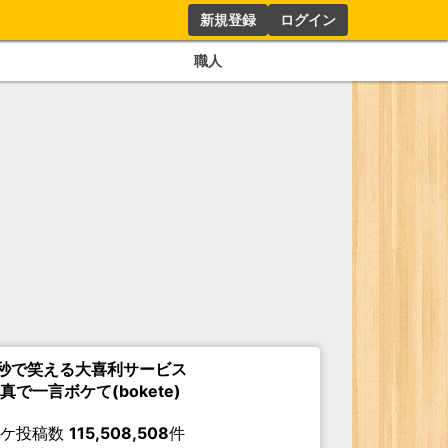
新規登録
ログイン
職人
秒で笑える大喜利サービス
真で一言ボケて(bokete)
ボケ投稿数
115,508,508
件