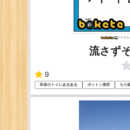
ベトナム
流さず
9
田舎のトイレあるある
ボットン便所
ちり