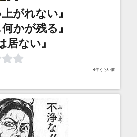
這い上がれない』
ても何かが残る』
は居ない』
4年くらい前