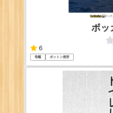
おっさ
ボッ
6
母艦
ボットン便所