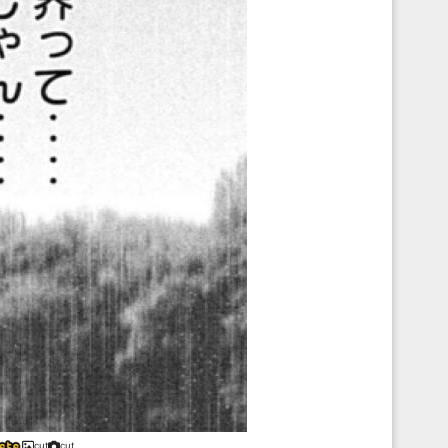
cut
cut