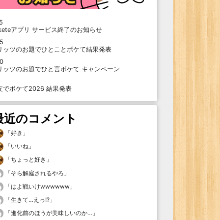
5
oketeアプリ サービス終了のお知らせ
15
リッツのお題でひとことボケて結果発表
10
リッツのお題でひと言ボケて キャンペーン
9
支でボケて2026 結果発表
最近のコメント
「
好き
」
「
いいね
」
「
ちょっと好き
」
「
そら解雇されるやろ
」
「
はよ戦いけwwwwww
」
「
生きて…えっ!?
」
「
進化前のほうが美味しいのか…
」