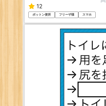
12
ボットン便所
フリーザ様
スマホ