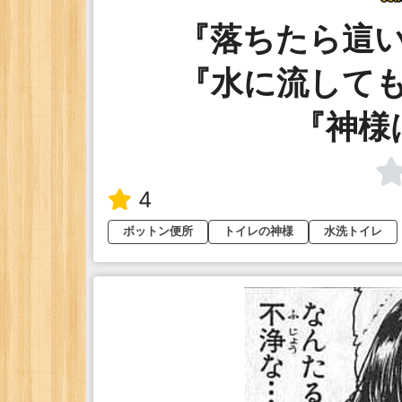
『落ちたら
『水に流し
『神様
4
ボットン便所
トイレの神様
水洗トイレ