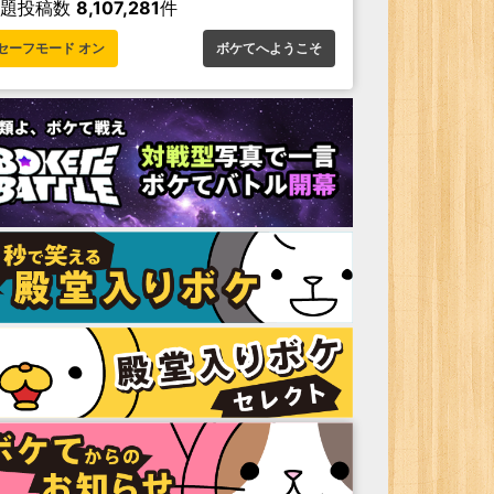
お題投稿数
8,107,281
件
セーフモード オン
ボケてへようこそ