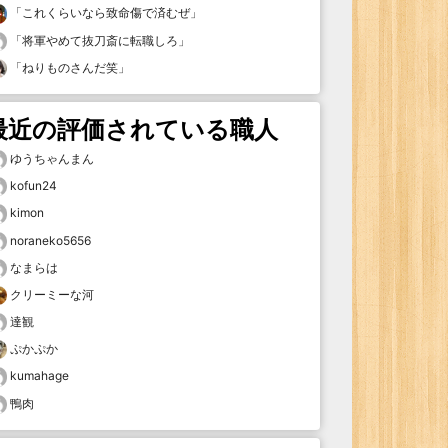
「
これくらいなら致命傷で済むぜ
」
「
将軍やめて抜刀斎に転職しろ
」
「
ねりものさんだ笑
」
最近の評価されている職人
ゆうちゃんまん
kofun24
kimon
noraneko5656
なまらは
クリーミーな河
達観
ぷかぷか
kumahage
鴨肉