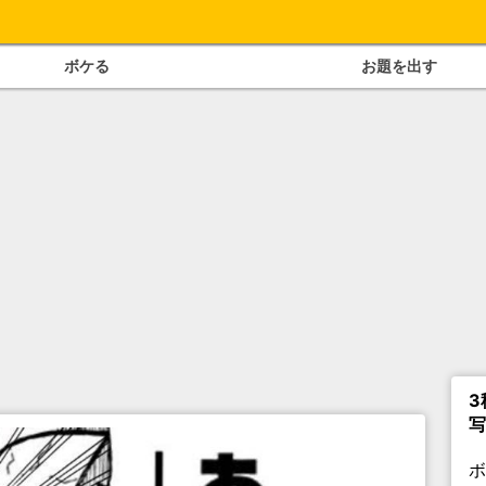
ボケる
お題を出す
3
写