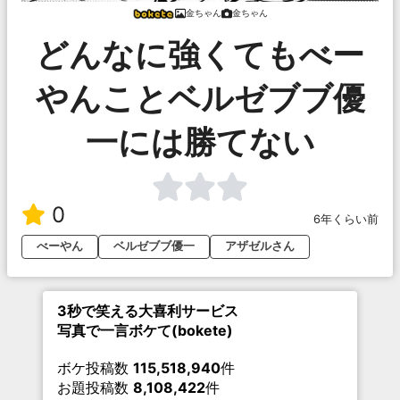
金ちゃん
金ちゃん
どんなに強くてもべー
やんことベルゼブブ優
一には勝てない
0
6年くらい前
べーやん
ベルゼブブ優一
アザゼルさん
3秒で笑える大喜利サービス
写真で一言ボケて(bokete)
ボケ投稿数
115,518,940
件
お題投稿数
8,108,422
件