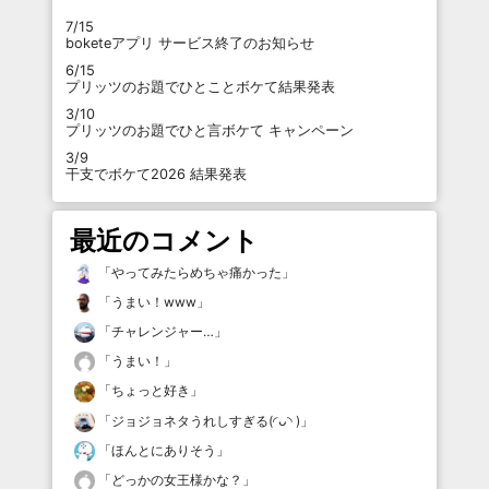
7/15
boketeアプリ サービス終了のお知らせ
6/15
プリッツのお題でひとことボケて結果発表
3/10
プリッツのお題でひと言ボケて キャンペーン
3/9
干支でボケて2026 結果発表
最近のコメント
「
やってみたらめちゃ痛かった
」
「
うまい！www
」
「
チャレンジャー…
」
「
うまい！
」
「
ちょっと好き
」
「
ジョジョネタうれしすぎる(◜ᴗ◝ )
」
「
ほんとにありそう
」
「
どっかの女王様かな？
」