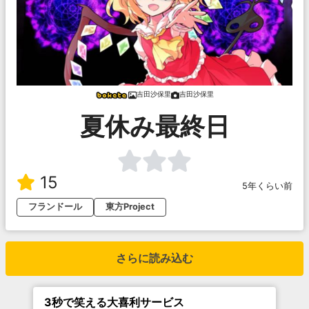
吉田沙保里
吉田沙保里
夏休み最終日
15
5年くらい前
フランドール
東方Project
さらに読み込む
3秒で笑える大喜利サービス