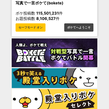
写真で一言ボケて(bokete)
ボケ投稿数
115,501,231
件
お題投稿数
8,106,527
件
セーフモード オン
ボケてへようこそ