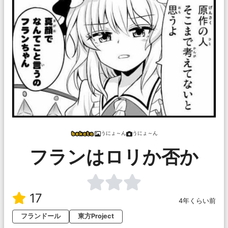
うにょ～ん
うにょ～ん
フランはロリか否か
17
4年くらい前
フランドール
東方Project