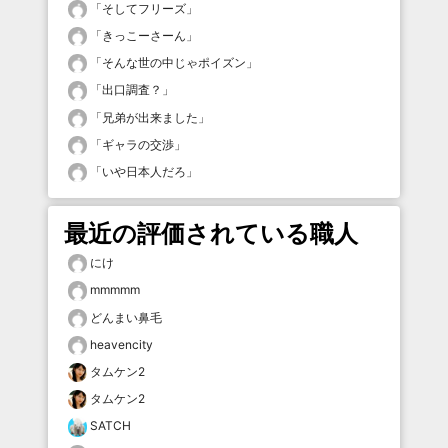
「
そしてフリーズ
」
「
きっこーさーん
」
「
そんな世の中じゃポイズン
」
「
出口調査？
」
「
兄弟が出来ました
」
「
ギャラの交渉
」
「
いや日本人だろ
」
最近の評価されている職人
にけ
mmmmm
どんまい鼻毛
heavencity
タムケン2
タムケン2
SATCH