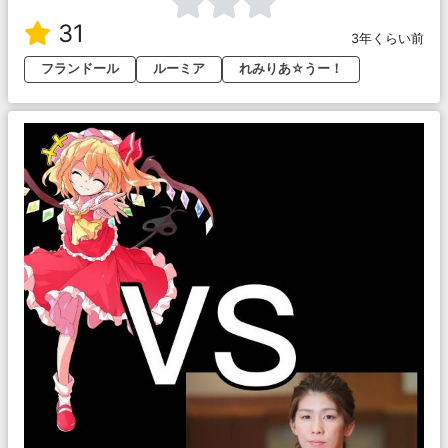
31
3年くらい前
フランドール
ルーミア
れみりあ☆うー！