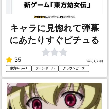
新無双転生
新無双転生
キャラに見惚れて弾幕
にあたりすぐピチュる
35
3年くらい前
東方Project
フランドール
クラウンピース