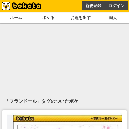
新規登録
ログイン
ホーム
ボケる
お題を出す
職人
「
フランドール
」タグのついたボケ