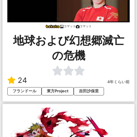
コマット
コマット
地球および幻想郷滅亡
の危機
24
4年くらい前
フランドール
東方Project
吉田沙保里