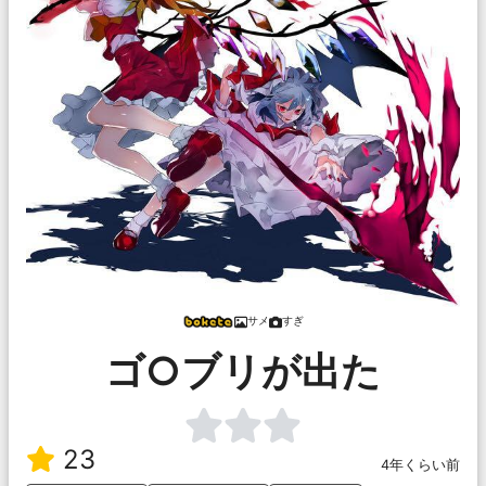
サメ
すぎ
ゴ○ブリが出た
23
4年くらい前