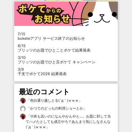
7/15
boketeアプリ サービス終了のお知らせ
6/15
プリッツのお題でひとことボケて結果発表
3/10
プリッツのお題でひと言ボケて キャンペーン
3/9
干支でボケて2026 結果発表
最近のコメント
「
色白通り越しとる(´д｀)ｗｗｗ
」
「
かつてのどっちの料理ショーとか
」
「
サ終も近いのになんやかんやと…。お題に対して当
てハメたとしても成立やろ？あんまり気にしなさんな
(´д｀)ｗｗｗ
」