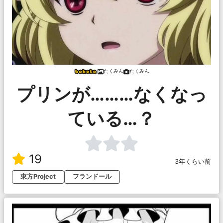
たくみん
たくみん
プリンが………なくなっ
ている…？
19
3年くらい前
東方Project
フランドール