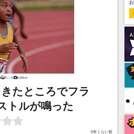
れこば
tvdflickr
てきたところでフラ
ストルが鳴った
5年くらい前