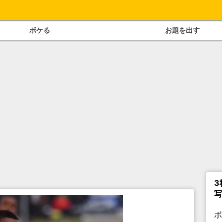
ボケる
お題を出す
3
写