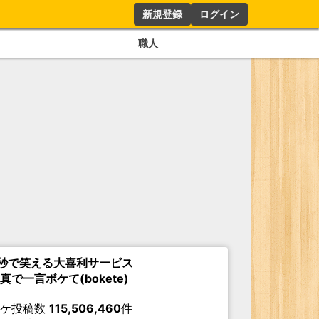
新規登録
ログイン
職人
秒で笑える大喜利サービス
真で一言ボケて(bokete)
ボケ投稿数
115,506,460
件