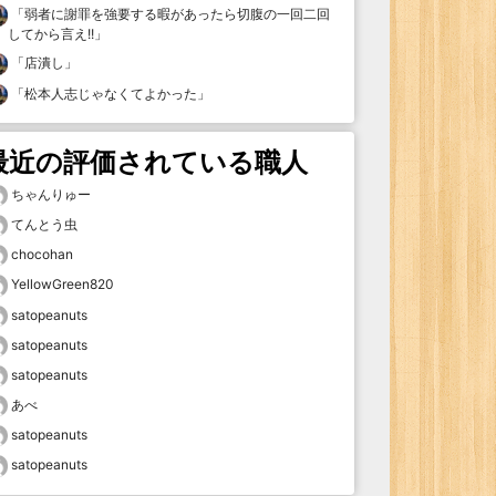
「
弱者に謝罪を強要する暇があったら切腹の一回二回
してから言え!!
」
「
店潰し
」
「
松本人志じゃなくてよかった
」
最近の評価されている職人
ちゃんりゅー
てんとう虫
chocohan
YellowGreen820
satopeanuts
satopeanuts
satopeanuts
あべ
satopeanuts
satopeanuts