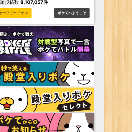
お題投稿数
8,107,057
件
セーフモード オン
ボケてへようこそ