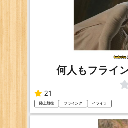
何人もフライ
21
陸上競技
フライング
イライラ