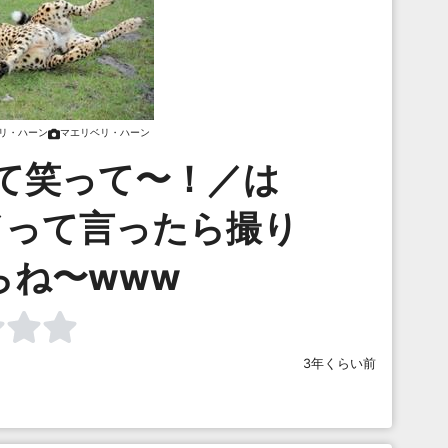
リ・ハーン
マエリベリ・ハーン
て笑って〜！／は
／って言ったら撮り
らね〜www
3年くらい前