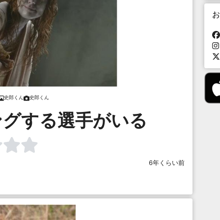
お
史郎くん
史郎くん
ングする選手がいる
6年くらい前