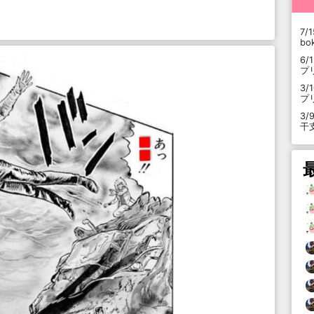
7/1
b
6/
プ
3/
プ
3/
干