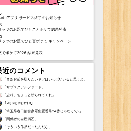
5
oketeアプリ サービス終了のお知らせ
15
リッツのお題でひとことボケて結果発表
10
リッツのお題でひと言ボケて キャンペーン
9
支でボケて2026 結果発表
最近のコメント
「
まあお前を殴りたいヤツはいっぱいいると思うよ
」
「
サブスクアルファード
」
「
忠相、ちょっと斬られてくれ
」
「
ﾝｷﾁ!ﾝｷﾁ!ﾝｷﾁ!ﾝｷﾁ!
」
「
埼玉県春日部警察署留置番号24番じゃなくて?
」
「
関係者の自己満乙
」
「
そういう作品だったんだな
」