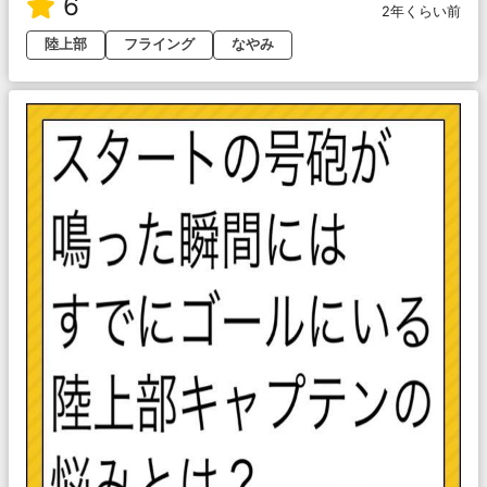
6
2年くらい前
陸上部
フライング
なやみ