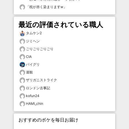
「
枕が赤く染まりますw
」
最近の評価されている職人
タムケン2
ジミヘン
ごりごりごりごり
CIA
バイグリ
達観
ザリガニストライク
ロンドン古事記
kofun24
HAMI_chin
おすすめのボケを毎日お届け