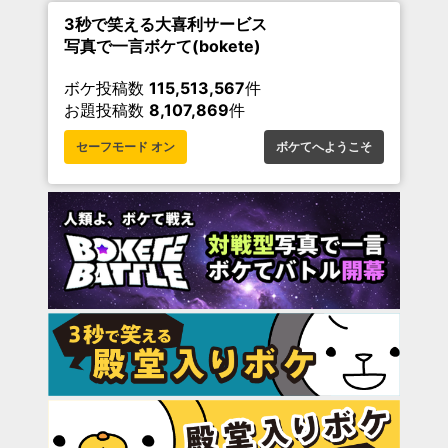
3秒で笑える大喜利サービス
写真で一言ボケて(bokete)
ボケ投稿数
115,513,567
件
お題投稿数
8,107,869
件
セーフモード オン
ボケてへようこそ