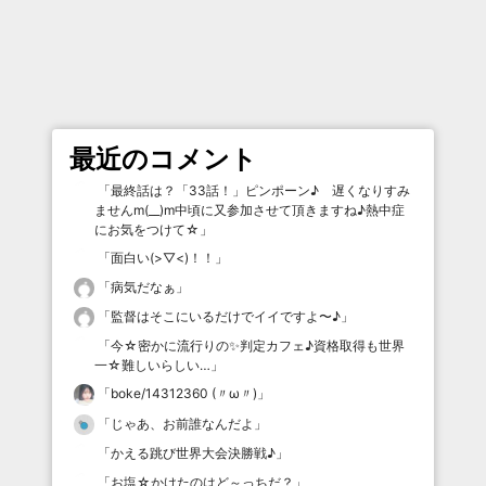
最近のコメント
「
最終話は？「33話！」ピンポーン♪ 遅くなりすみ
ませんm(__)m中頃に又参加させて頂きますね♪熱中症
にお気をつけて☆
」
「
面白い(>▽<)！！
」
「
病気だなぁ
」
「
監督はそこにいるだけでイイですよ〜♪
」
「
今☆密かに流行りの✨判定カフェ♪資格取得も世界
一☆難しいらしい…
」
「
boke/14312360 (〃ω〃)
」
「
じゃあ、お前誰なんだよ
」
「
かえる跳び世界大会決勝戦♪
」
「
お塩☆かけたのはど～っちだ？
」