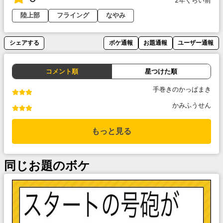
2年くらい前
陸上部
フライング
なやみ
シェアする
ボケ通報
お題通報
ユーザー通報
コメント順
星つけた順
手巻きのかっぱまき
かみふうせん
もっと見る
同じお題のボケ