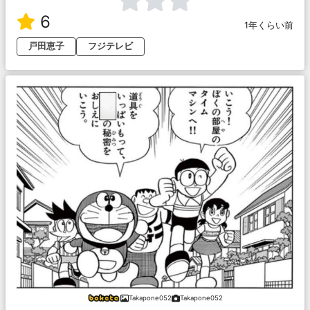
6
1年くらい前
戸田恵子
フジテレビ
Takapone052
Takapone052