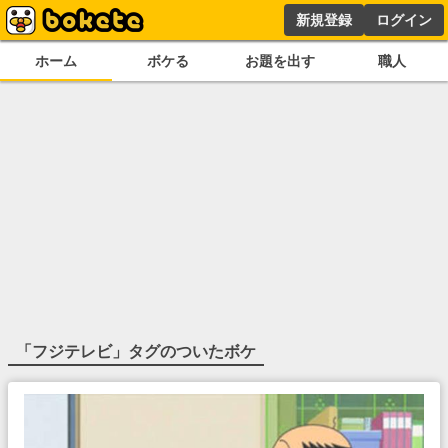
新規登録
ログイン
ホーム
ボケる
お題を出す
職人
「
フジテレビ
」タグのついたボケ