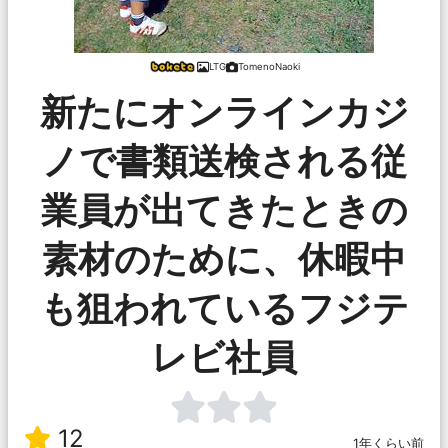
LTG
TomenoNaoki
新たにオンラインカジ
ノで書類送検される従
業員が出てきたときの
素材のために、休暇中
も狙われているフジテ
レビ社員
12
1年くらい前