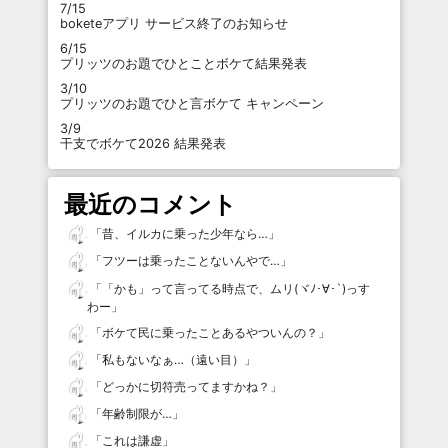
7/15
boketeアプリ サービス終了のお知らせ
6/15
プリッツのお題でひとことボケて結果発表
3/10
プリッツのお題でひと言ボケて キャンペーン
3/9
干支でボケて2026 結果発表
最近のコメント
「
昔、イルカに乗った少年なら…
」
「
フツーは乗ったことないんやで…
」
「
「かも」って言ってる時点で、ムリ(ヾﾉ･∀･`)っす
わー
」
「
ボケて民に乗ったことあるやついんの？
」
「
私もないなぁ…（遠い目）
」
「
どっかに切符売ってますかね？
」
「
年齢制限が…
」
「
これは謙虚
」