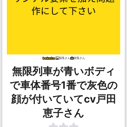
脱兎さん
脱兎さん
無限列車が青いボディ
で車体番号1番で灰色の
顔が付いていてcv戸田
恵子さん