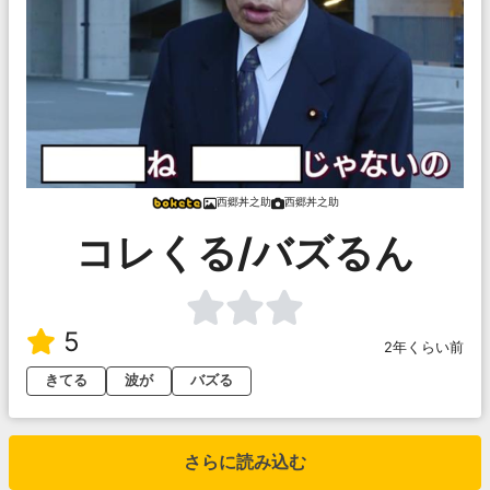
西郷丼之助
西郷丼之助
コレくる/バズるん
5
2年くらい前
きてる
波が
バズる
さらに読み込む