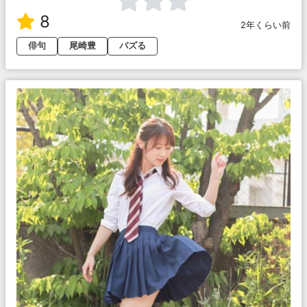
8
2年くらい前
俳句
尾崎豊
バズる