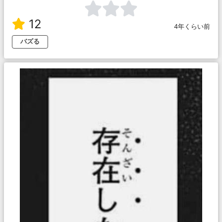
12
4年くらい前
バズる