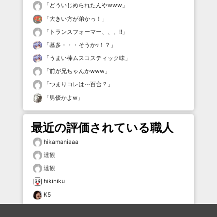
「
どういじめられたんやwww
」
「
大きい方が弟かっ！
」
「
トランスフォーマー、、、!!
」
「
墓多・・・そうかｯ！？
」
「
うまい棒ムスコスティック味
」
「
前が兄ちゃんかwww
」
「
つまりコレは⋯百合？
」
「
男優かよw
」
最近の評価されている職人
hikamaniaaa
達観
達観
hikiniku
K5
肉球の深淵