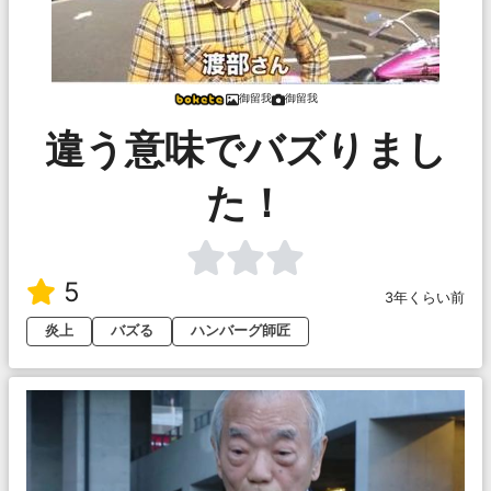
御留我
御留我
違う意味でバズりまし
た！
5
3年くらい前
炎上
バズる
ハンバーグ師匠