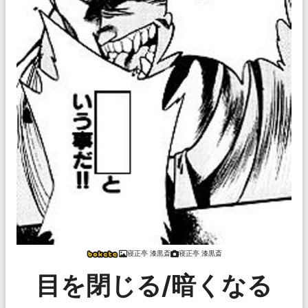
寝正亭 漆黒斎
寝正亭 漆黒斎
目を閉じる/暗くなる