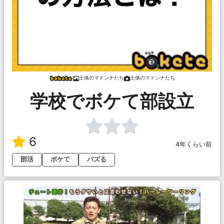
土俵のマドンナたち
土俵のマドンナたち
学校でボケて部設立
6
4年くらい前
部活
ボケて
バズる