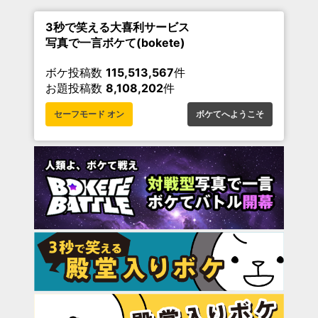
3秒で笑える大喜利サービス
写真で一言ボケて(bokete)
ボケ投稿数
115,513,567
件
お題投稿数
8,108,202
件
セーフモード オン
ボケてへようこそ