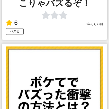
こりゃバズるぞ！
6
3年くらい前
バズる