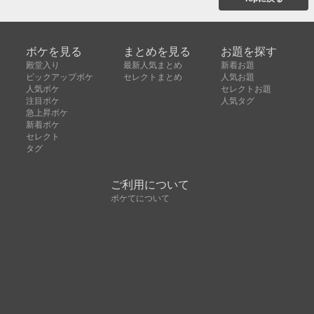
ボケを見る
まとめを見る
お題を探す
殿堂入り
最新人気まとめ
新着お題
ピックアップボケ
セレクトまとめ
人気お題
人気ボケ
セレクトお題
注目ボケ
人気タグ
急上昇ボケ
新着ボケ
セレクト
タグ
ご利用について
ボケてについて
使い方
利用規約
よくある質問
クッキーの利用について
お問い合わせ
広告掲載について
運営会社
Copyright © ボケて（bokete）All rights reserved. 株式