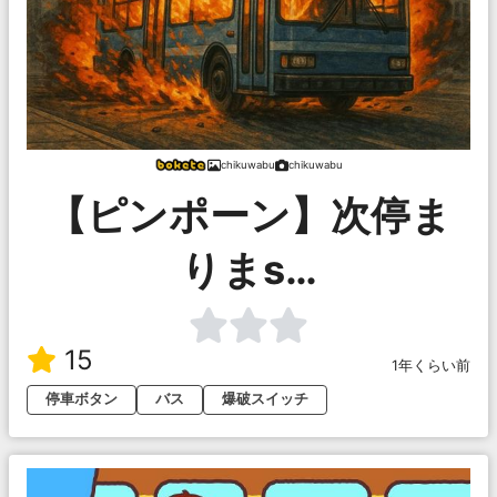
chikuwabu
chikuwabu
【ピンポーン】次停ま
りまs…
15
1年くらい前
停車ボタン
バス
爆破スイッチ