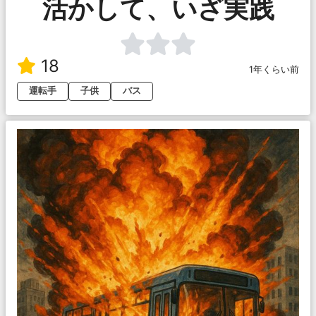
活かして、いざ実践
18
1年くらい前
運転手
子供
バス