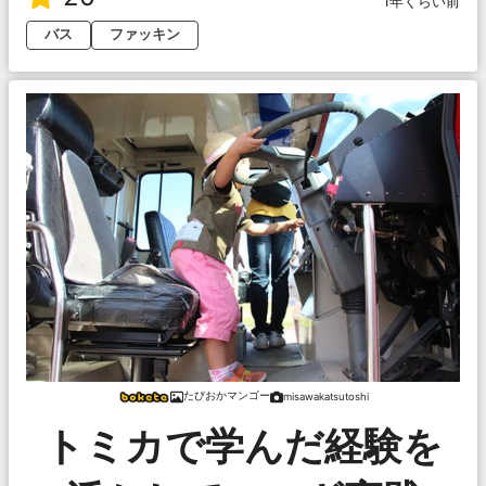
1年くらい前
バス
ファッキン
たぴおかマンゴー
misawakatsutoshi
トミカで学んだ経験を