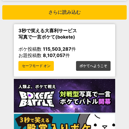
さらに読み込む
3秒で笑える大喜利サービス
写真で一言ボケて(bokete)
ボケ投稿数
115,503,287
件
お題投稿数
8,107,057
件
セーフモード オン
ボケてへようこそ