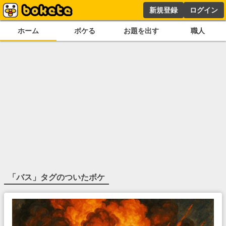
新規登録
ログイン
ホーム
ボケる
お題を出す
職人
「
バス
」タグのついたボケ