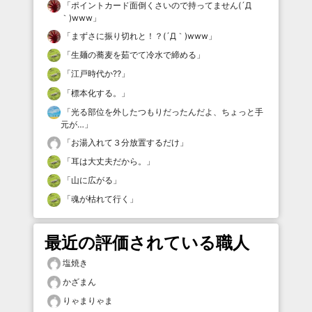
「
ポイントカード面倒くさいので持ってません(´Д
｀)www
」
「
まずさに振り切れと！？(´Д｀)www
」
「
生麺の蕎麦を茹でて冷水で締める
」
「
江戸時代か⁇
」
「
標本化する。
」
「
光る部位を外したつもりだったんだよ、ちょっと手
元が…
」
「
お湯入れて３分放置するだけ
」
「
耳は大丈夫だから。
」
「
山に広がる
」
「
魂が枯れて行く
」
最近の評価されている職人
塩焼き
かざまん
りゃまりゃま