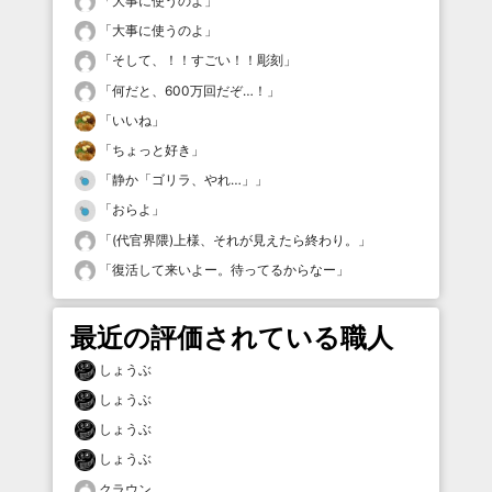
「
大事に使うのよ
」
「
大事に使うのよ
」
「
そして、！！すごい！！彫刻
」
「
何だと、600万回だぞ…！
」
「
いいね
」
「
ちょっと好き
」
「
静か「ゴリラ、やれ…」
」
「
おらよ
」
「
(代官界隈)上様、それが見えたら終わり。
」
「
復活して来いよー。待ってるからなー
」
最近の評価されている職人
しょうぶ
しょうぶ
しょうぶ
しょうぶ
クラウン