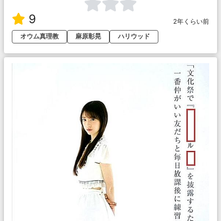
9
2年くらい前
オウム真理教
麻原彰晃
ハリウッド