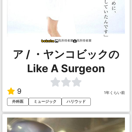
高所得者層
高所得者層
ア / ・ヤンコビックの
Like A Surgeon
9
1年くらい前
外科医
ミュージック
ハリウッド