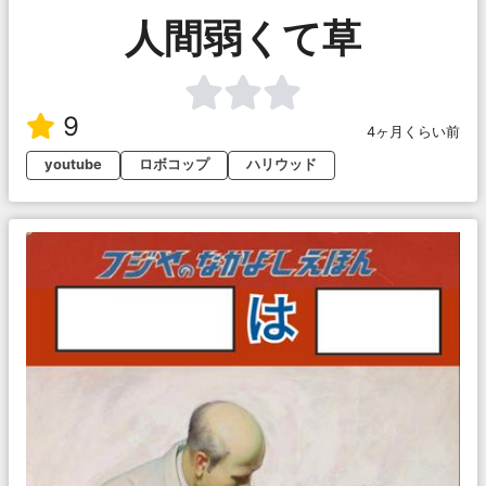
人間弱くて草
9
4ヶ月くらい前
youtube
ロボコップ
ハリウッド