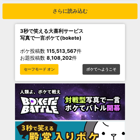
さらに読み込む
3秒で笑える大喜利サービス
写真で一言ボケて(bokete)
ボケ投稿数
115,513,567
件
お題投稿数
8,108,202
件
セーフモード オン
ボケてへようこそ