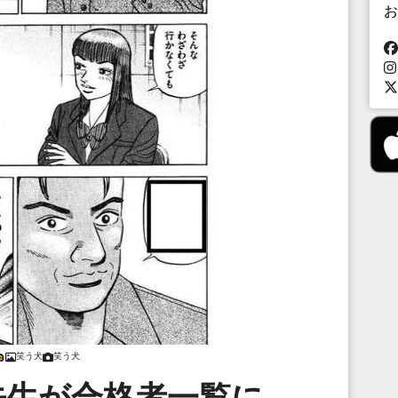
お
笑う犬
笑う犬
先生が合格者一覧に