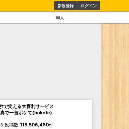
新規登録
ログイン
職人
秒で笑える大喜利サービス
真で一言ボケて(bokete)
ボケ投稿数
115,506,460
件