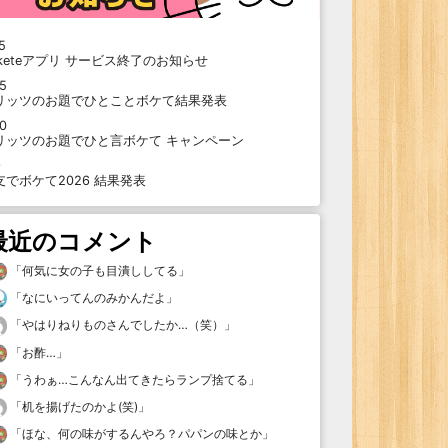
5
oketeアプリ サービス終了のお知らせ
15
リッツのお題でひとことボケて結果発表
10
リッツのお題でひと言ボケて キャンペーン
9
支でボケて2026 結果発表
最近のコメント
「
何気に女の子も目潰ししてる
」
「
なにいってんのみかんだよ
」
「
やはりねりものさんでしたか…（笑）
」
「
お酢…
」
「
うわぁ…こんなん出てきたらランプ捨てる
」
「
机を揚げたのかよ(笑)
」
「
ほな、何の味がするんやろ？パパンの味とか
」