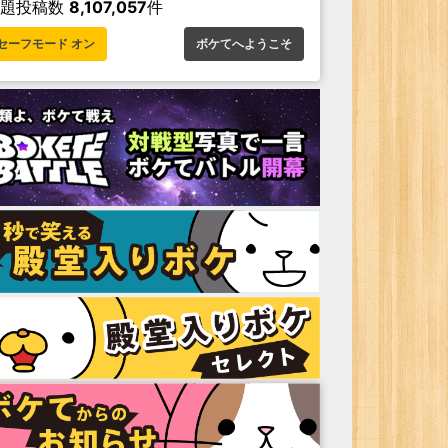
お題投稿数
8,107,057
件
セーフモード オン
ボケてへようこそ