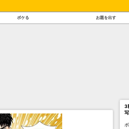
ボケる
お題を出す
3
写