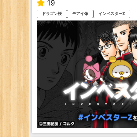
19
ドラゴン桜
モアイ像
インベスターZ