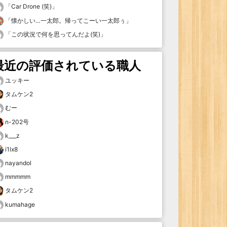
「
Car Drone (笑)
」
「
懐かしい…一太郎。帰ってこーい一太郎ぅ
」
「
この状況で何を思ってんだよ(笑)
」
最近の評価されている職人
ユッキー
タムケン2
むー
n-202号
k___z
i1lx8
nayandol
mmmmm
タムケン2
kumahage