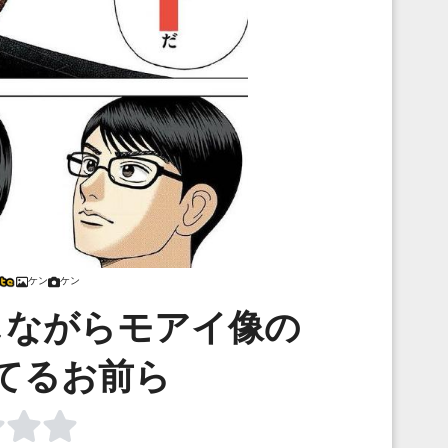
ケン
ケン
しながらモアイ像の
てるお前ら