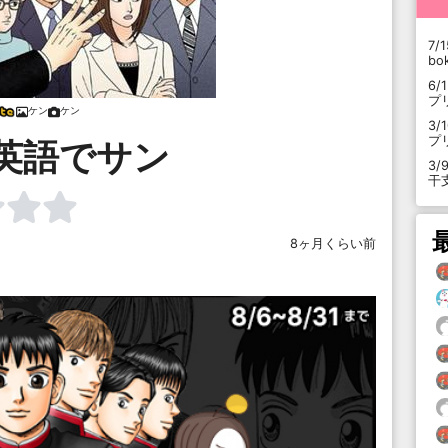
7/1
b
6/
プ
ケン
ケン
3/
プ
英語でサン
3/
干
8ヶ月くらい前