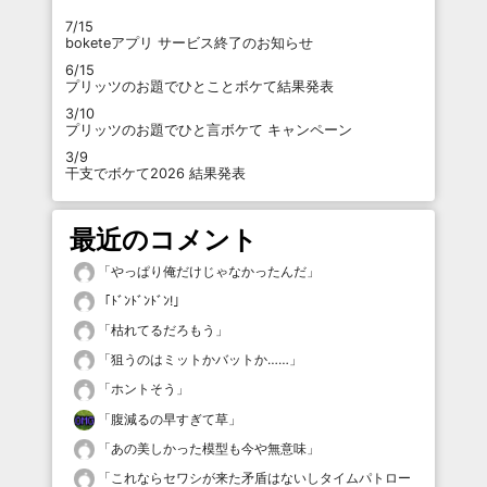
7/15
boketeアプリ サービス終了のお知らせ
6/15
プリッツのお題でひとことボケて結果発表
3/10
プリッツのお題でひと言ボケて キャンペーン
3/9
干支でボケて2026 結果発表
最近のコメント
「
やっぱり俺だけじゃなかったんだ
」
「
ﾄﾞﾝﾄﾞﾝﾄﾞﾝ!
」
「
枯れてるだろもう
」
「
狙うのはミットかバットか……
」
「
ホントそう
」
「
腹減るの早すぎて草
」
「
あの美しかった模型も今や無意味
」
「
これならセワシが来た矛盾はないしタイムパトロー