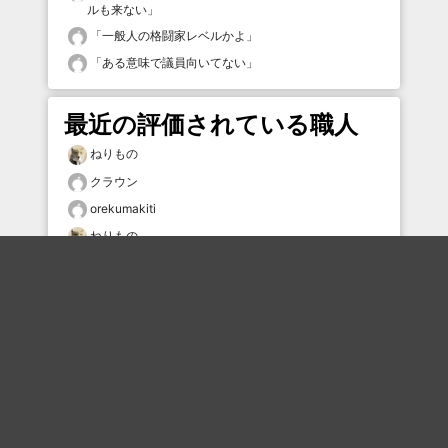
ルも来ない
」
「
一般人の格闘家レベルかよ
」
「
ある意味で議員向いてない
」
最近の評価されている職人
ねりもの
クラウン
orekumakiti
ねりもの
お母さんも目玉
12379×7224
しょうぶ
inotai2602
むー
むー