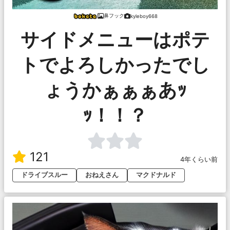
鼻フック
kyleboy668
サイドメニューはポテ
トでよろしかったでし
ょうかぁぁぁあｯ
ｯ！！？
121
4年くらい前
ドライブスルー
おねえさん
マクドナルド