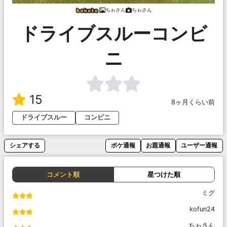
ちゎさん
ちゎさん
ドライブスルーコンビ
ニ
15
8ヶ月くらい前
ドライブスルー
コンビニ
シェアする
ボケ通報
お題通報
ユーザー通報
コメント順
星つけた順
ミグ
kofun24
ちゎさん