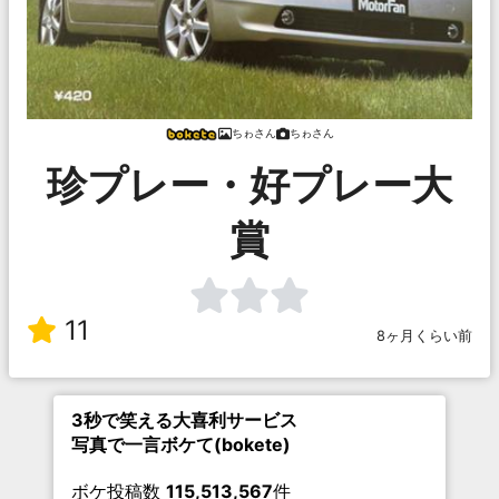
ちゎさん
ちゎさん
珍プレー・好プレー大
賞
11
8ヶ月くらい前
3秒で笑える大喜利サービス
写真で一言ボケて(bokete)
ボケ投稿数
115,513,567
件