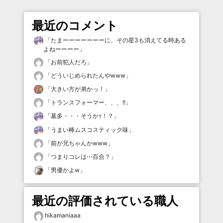
最近のコメント
「
たまーーーーーーーに、その星3も消えてる時ある
よねーーーー
」
「
お前犯人だろ
」
「
どういじめられたんやwww
」
「
大きい方が弟かっ！
」
「
トランスフォーマー、、、!!
」
「
墓多・・・そうかｯ！？
」
「
うまい棒ムスコスティック味
」
「
前が兄ちゃんかwww
」
「
つまりコレは⋯百合？
」
「
男優かよw
」
最近の評価されている職人
hikamaniaaa