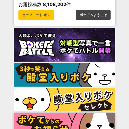
お題投稿数
8,108,202
件
セーフモード オン
ボケてへようこそ