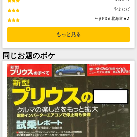
やまただ
ャまP3☆北海道★♪
もっと見る
同じお題のボケ