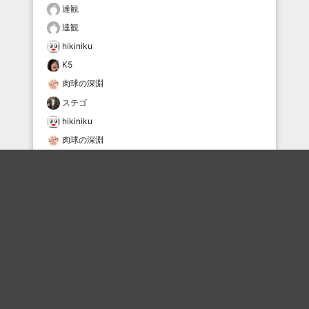
達観
達観
hikiniku
K5
肉球の深淵
ステゴ
hikiniku
肉球の深淵
タムケン2
おすすめのボケを毎日お届け
いいね！する
フォローする
フォローする