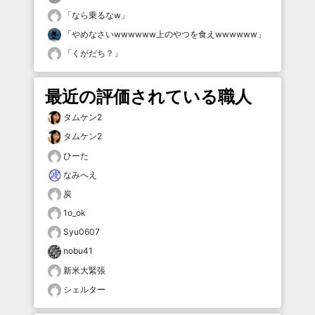
「
なら乗るなw
」
「
やめなさいwwwwww上のやつを食えwwwwww
」
「
くがだち？
」
最近の評価されている職人
タムケン2
タムケン2
ひーた
なみへえ
炭
1o_ok
Syu0607
nobu41
新米大緊張
シェルター