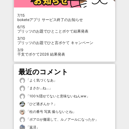
7/15
boketeアプリ サービス終了のお知らせ
6/15
プリッツのお題でひとことボケて結果発表
3/10
プリッツのお題でひと言ボケて キャンペーン
3/9
干支でボケて2026 結果発表
最近のコメント
「
よく気づくなあ
」
「
まさか…ね…
」
「
100％隠せてないと意味ないねんww
」
「
ひど過ぎんか？
」
「
柱の番号 写真 撮らないとね
」
「
ポアロが撤退して、ルノアールになったか
」
「
返済
」