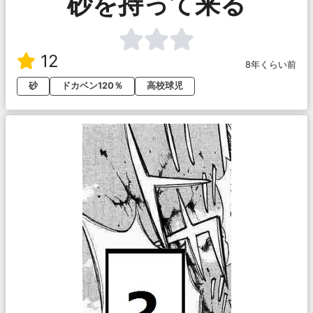
砂を持って来る
12
8年くらい前
砂
ドカベン120％
高校球児