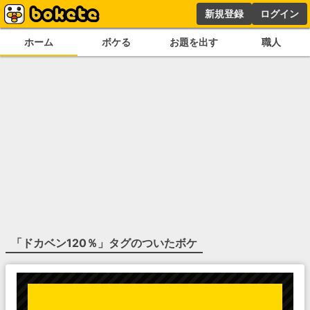
新規登録
ログイン
ホーム
ボケる
お題を出す
職人
「
ドカベン120％
」タグのついたボケ