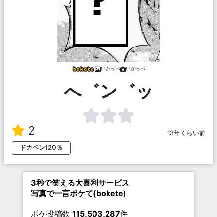
いかっぺ
いかっぺ
へ゛ン゛ッ
2
13年くらい前
ドカベン120％
3秒で笑える大喜利サービス
写真で一言ボケて(bokete)
ボケ投稿数
115,503,287
件