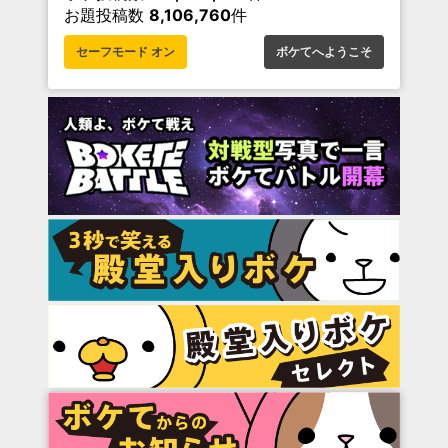
お題投稿数
8,106,760
件
セーフモード オン
ボケてへようこそ