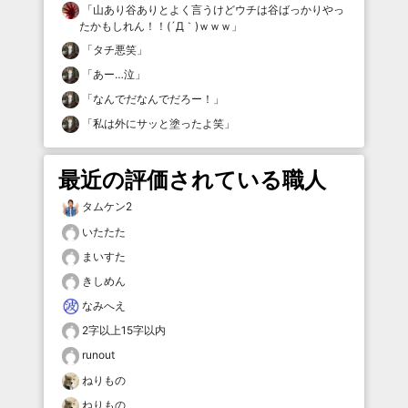
「
山あり谷ありとよく言うけどウチは谷ばっかりやっ
たかもしれん！！(´Д｀)ｗｗｗ
」
「
タチ悪笑
」
「
あー…泣
」
「
なんでだなんでだろー！
」
「
私は外にサッと塗ったよ笑
」
最近の評価されている職人
タムケン2
いたたた
まいすた
きしめん
なみへえ
2字以上15字以内
runout
ねりもの
ねりもの