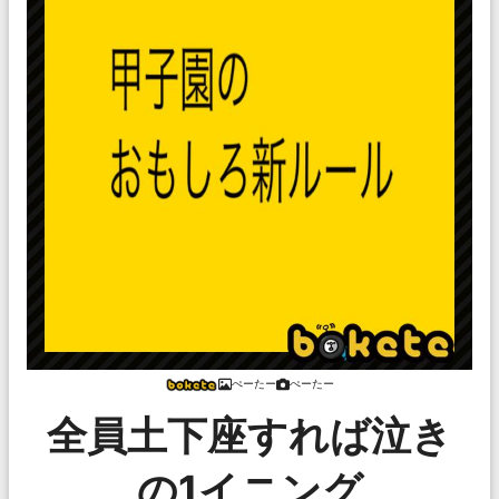
ぺーたー
ぺーたー
全員土下座すれば泣き
の1イニング