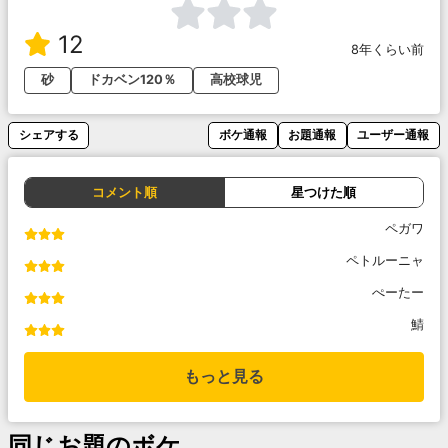
12
8年くらい前
砂
ドカベン120％
高校球児
シェアする
ボケ通報
お題通報
ユーザー通報
コメント順
星つけた順
ペガワ
ペトルーニャ
ぺーたー
鯖
もっと見る
同じお題のボケ