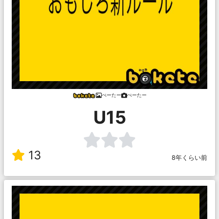
ぺーたー
ぺーたー
U15
13
8年くらい前