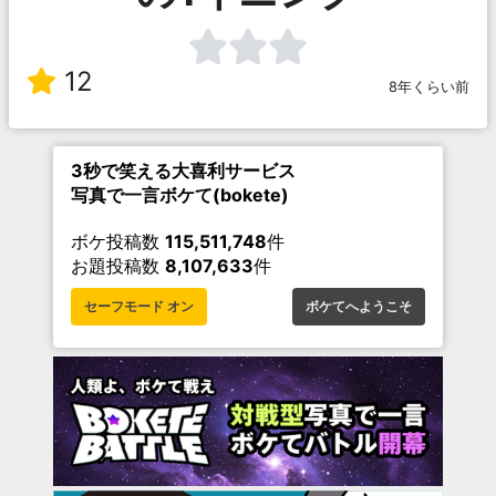
12
8年くらい前
3秒で笑える大喜利サービス
写真で一言ボケて(bokete)
ボケ投稿数
115,511,748
件
お題投稿数
8,107,633
件
セーフモード オン
ボケてへようこそ