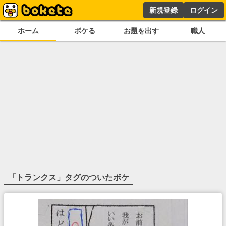
新規登録
ログイン
ホーム
ボケる
お題を出す
職人
「
トランクス
」タグのついたボケ