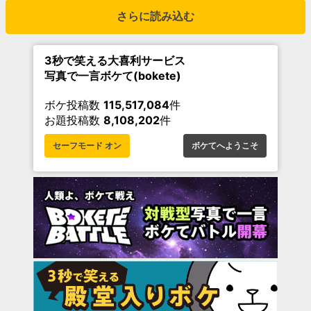
さらに読み込む
3秒で笑える大喜利サービス
写真で一言ボケて(bokete)
ボケ投稿数
115,517,084
件
お題投稿数
8,108,202
件
セーフモード オン
ボケてへようこそ