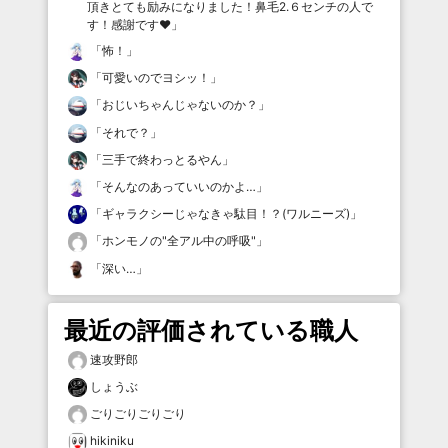
頂きとても励みになりました！鼻毛2.６センチの人で
す！感謝です♥️
」
「
怖！
」
「
可愛いのでヨシッ！
」
「
おじいちゃんじゃないのか？
」
「
それで？
」
「
三手で終わっとるやん
」
「
そんなのあっていいのかよ…
」
「
ギャラクシーじゃなきゃ駄目！？(ワルニーズ)
」
「
ホンモノの"全アル中の呼吸"
」
「
深い…
」
最近の評価されている職人
速攻野郎
しょうぶ
ごりごりごりごり
hikiniku