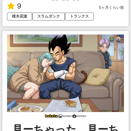
9
5ヶ月くらい前
桜木花道
スラムダンク
トランクス
skmtanr
skmtanr
見ーちゃった、見ーち