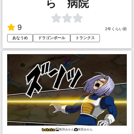
ら 病院
9
2年くらい前
あなうめ
ドラゴンボール
トランクス
有田みかん
有田みかん