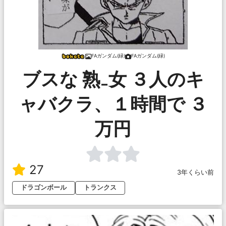
FAガンダム(緑)
FAガンダム(緑)
ブスな 熟₋女 ３人のキ
ャバクラ、１時間で ３
万円
27
3年くらい前
ドラゴンボール
トランクス