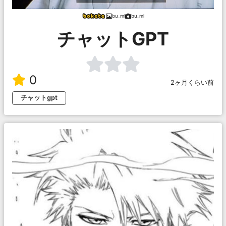
bu_mi
bu_mi
チャットGPT
0
2ヶ月くらい前
チャットgpt