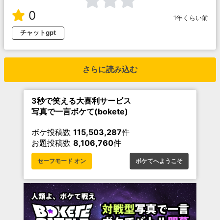
0
1年くらい前
チャットgpt
さらに読み込む
3秒で笑える大喜利サービス
写真で一言ボケて(bokete)
ボケ投稿数
115,503,287
件
お題投稿数
8,106,760
件
セーフモード オン
ボケてへようこそ