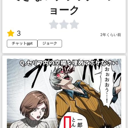
ョーク
3
2年くらい前
チャットgpt
ジョーク