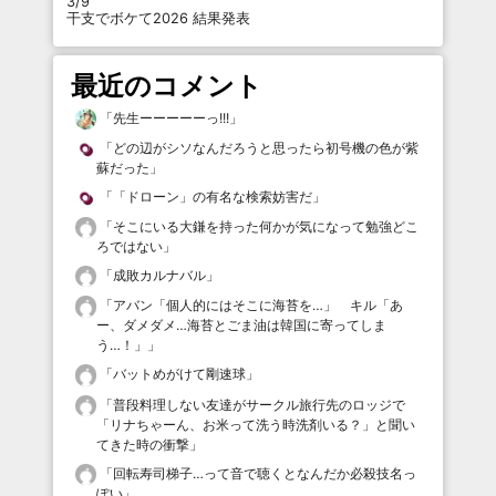
3/9
干支でボケて2026 結果発表
最近のコメント
「
先生ーーーーーっ!!!
」
「
どの辺がシソなんだろうと思ったら初号機の色が紫
蘇だった
」
「
「ドローン」の有名な検索妨害だ
」
「
そこにいる大鎌を持った何かが気になって勉強どこ
ろではない
」
「
成敗カルナバル
」
「
アバン「個人的にはそこに海苔を…」 キル「あ
ー、ダメダメ…海苔とごま油は韓国に寄ってしま
う…！」
」
「
バットめがけて剛速球
」
「
普段料理しない友達がサークル旅行先のロッジで
「リナちゃーん、お米って洗う時洗剤いる？」と聞い
てきた時の衝撃
」
「
回転寿司梯子…って音で聴くとなんだか必殺技名っ
ぽい
」