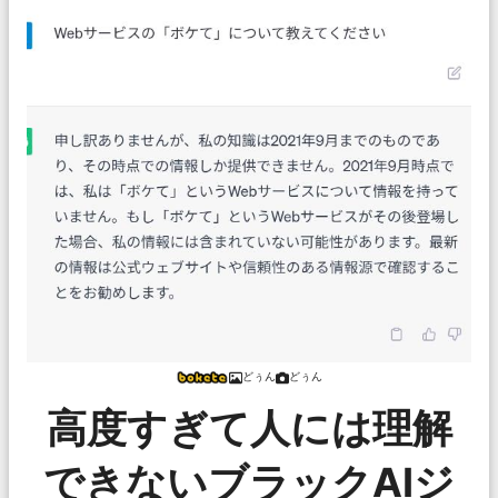
どぅん
どぅん
高度すぎて人には理解
できないブラックAIジ