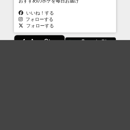
おすすめのボケを毎日お届け
いいね！する
フォローする
フォローする
Topに戻る
ボケを見る
まとめを見る
お題を探す
殿堂入り
最新人気まとめ
新着お題
ピックアップボケ
セレクトまとめ
人気お題
人気ボケ
セレクトお題
注目ボケ
人気タグ
急上昇ボケ
新着ボケ
セレクト
タグ