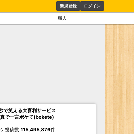
新規登録
ログイン
職人
秒で笑える大喜利サービス
真で一言ボケて(bokete)
ボケ投稿数
115,495,876
件