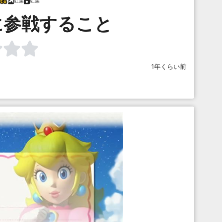
紅葉
紅葉
に参戦すること
1年くらい前