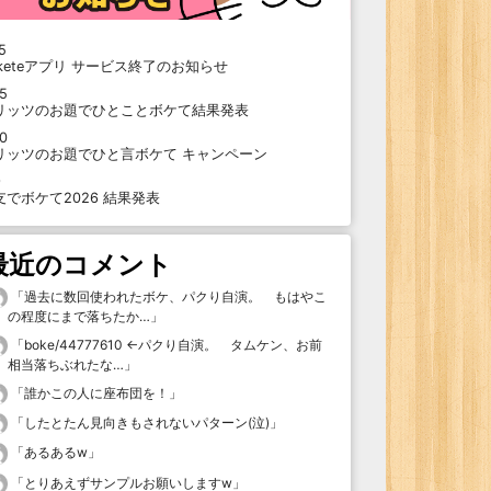
5
oketeアプリ サービス終了のお知らせ
15
リッツのお題でひとことボケて結果発表
10
リッツのお題でひと言ボケて キャンペーン
9
支でボケて2026 結果発表
最近のコメント
「
過去に数回使われたボケ、パクり自演。 もはやこ
の程度にまで落ちたか…
」
「
boke/44777610 ←パクり自演。 タムケン、お前
相当落ちぶれたな…
」
「
誰かこの人に座布団を！
」
「
したとたん見向きもされないパターン(泣)
」
「
あるあるw
」
「
とりあえずサンプルお願いしますw
」