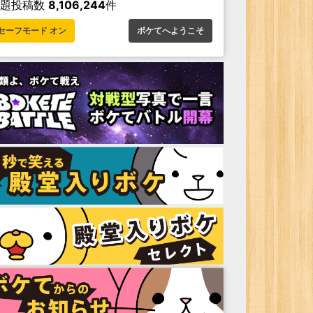
お題投稿数
8,106,244
件
セーフモード オン
ボケてへようこそ