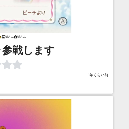
猫さん
猫さん
ラ参戦します
1年くらい前