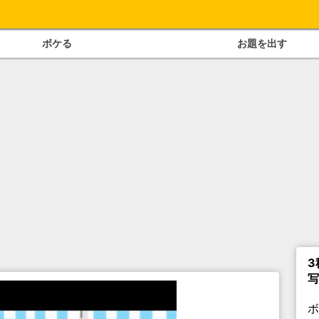
ボケる
お題を出す
3
写