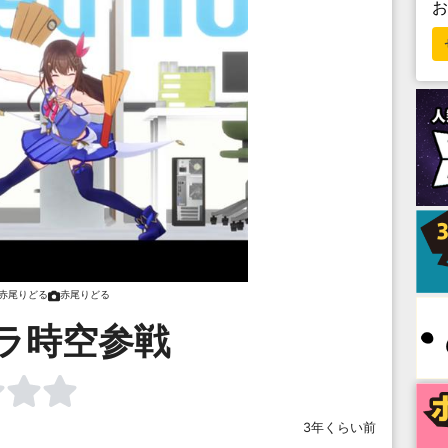
赤尾りどる
赤尾りどる
ラ時空参戦
3年くらい前