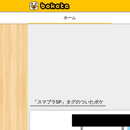
ホーム
「
スマブラSP
」タグのついたボケ