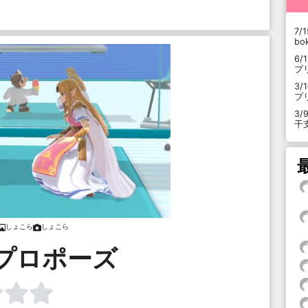
7/1
b
6/
プ
3/
プ
3/
干
しょこら
しょこら
プロポーズ