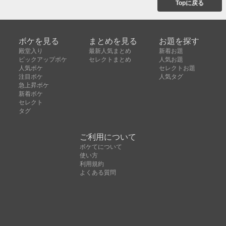
Topに戻る
ボケを見る
まとめを見る
お題を探す
殿堂入り
最新人気まとめ
新着お題
ピックアップボケ
セレクトまとめ
人気お題
人気ボケ
セレクトお題
注目ボケ
人気タグ
急上昇ボケ
新着ボケ
セレクト
タグ
ご利用について
ボケてについて
使い方
利用規約
よくある質問
クッキーの利用について
お問い合わせ
広告掲載について
運営会社
Copyright © ボケて（bokete）All rights reserved. 株式