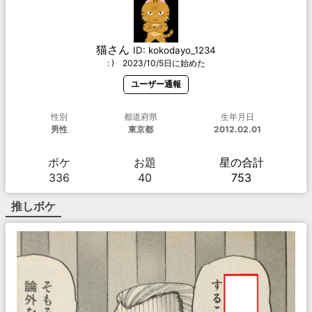
猫さん
ID:
kokodayo_1234
: ) 2023/10/5日に始めた
ユーザー通報
性別
都道府県
生年月日
男性
東京都
2012.02.01
ボケ
お題
星の合計
336
40
753
推しボケ