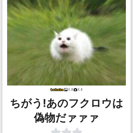
えま
えま
ちがう!あのフクロウは
偽物だァァァ