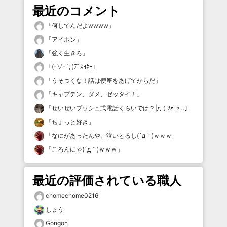
最近のコメント
「
何してんだよwwww
」
「
アイホン
」
「
強く生きろ
」
「
(-∀-`; )ﾃﾞｽﾖﾈｰ
」
「
うそつくな！話は便座をあげてからだ
」
「
キャプテン、ダメ、ゼッタイ！
」
「
せいぜいプッシュ式電話くらいでは？|д･) ｿｫｰｯ…
」
「
ちょっと好き
」
「
なにがあったんや。泣いとるし(´д｀)ｗｗｗ
」
「
ころんにゃ(´д｀)ｗｗｗ
」
最近の評価されている職人
chomechome0216
しょう
Gongon