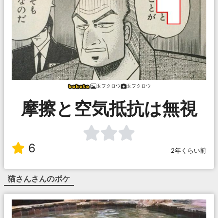
玉フクロウ
玉フクロウ
摩擦と空気抵抗は無視
6
2年くらい前
猫さん
さんのボケ