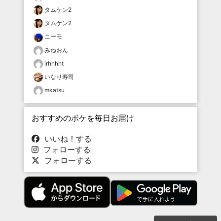
タムケン2
タムケン2
ニーモ
みねおん
irhnhht
いなり寿司
mkatsu
おすすめのボケを毎日お届け
いいね！する
フォローする
フォローする