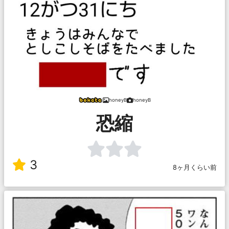
honeyB
honeyB
恐縮
3
8ヶ月くらい前