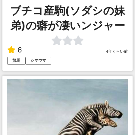
ブチコ産駒(ソダシの妹
弟)の癖が凄いンジャー
6
4年くらい前
競馬
シマウマ