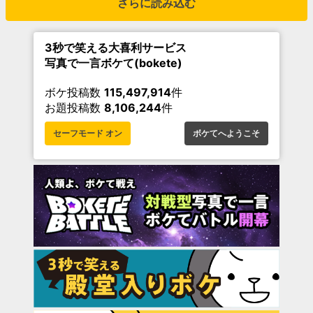
さらに読み込む
3秒で笑える大喜利サービス
写真で一言ボケて(bokete)
ボケ投稿数
115,497,914
件
お題投稿数
8,106,244
件
セーフモード オン
ボケてへようこそ