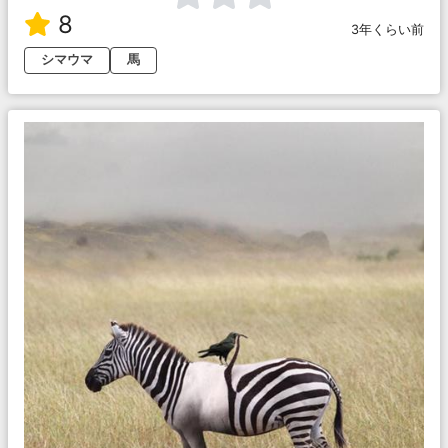
8
3年くらい前
シマウマ
馬