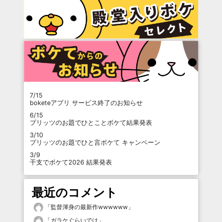
7/15
boketeアプリ サービス終了のお知らせ
6/15
プリッツのお題でひとことボケて結果発表
3/10
プリッツのお題でひと言ボケて キャンペーン
3/9
干支でボケて2026 結果発表
最近のコメント
「
監督渾身の最新作wwwwww
」
「
ガラケぐらいでは
」