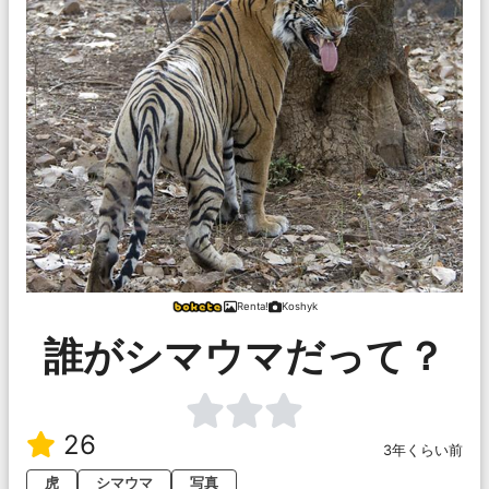
Renta!
Koshyk
誰がシマウマだって？
26
3年くらい前
虎
シマウマ
写真