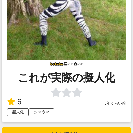
shile
shile
これが実際の擬人化
6
5年くらい前
擬人化
シマウマ