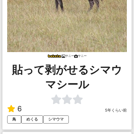
サニー
サニー
貼って剥がせるシマウ
マシール
6
5年くらい前
鳥
めくる
シマウマ