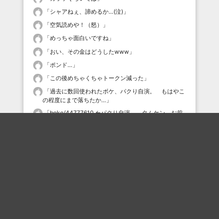
「
シャアねぇ、諦めるか…(泣)
」
「
空気読めや！（怒）
」
「
めっちゃ面白いですね
」
「
おい、その金はどうしたwww
」
「
ポンド…
」
「
この後めちゃくちゃトークン減った
」
「
過去に数回使われたボケ、パクり自演。 もはやこ
の程度にまで落ちたか…
」
「
boke/44777610 ←パクり自演。 タムケン、お前
相当落ちぶれたな…
」
最近の評価されている職人
n-202号
ZEZTZ
mmmmm
ZEZTZ
ZEZTZ