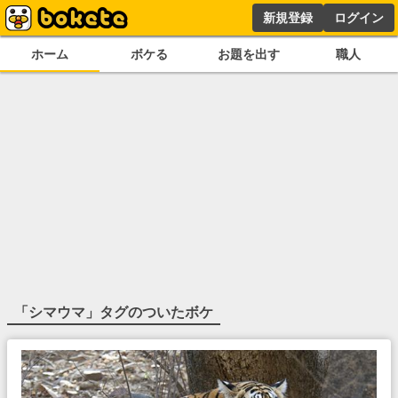
新規登録
ログイン
ホーム
ボケる
お題を出す
職人
「
シマウマ
」タグのついたボケ