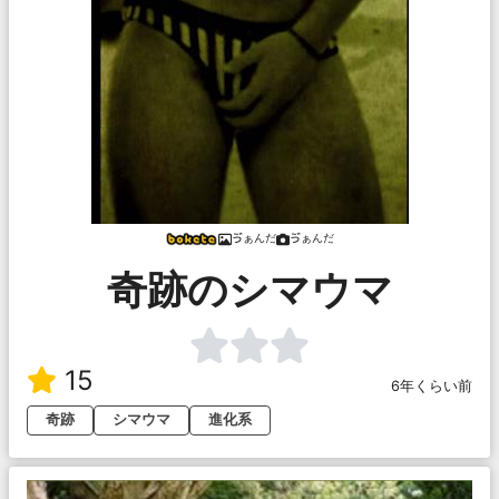
ゔぁんだ
ゔぁんだ
奇跡のシマウマ
15
6年くらい前
奇跡
シマウマ
進化系