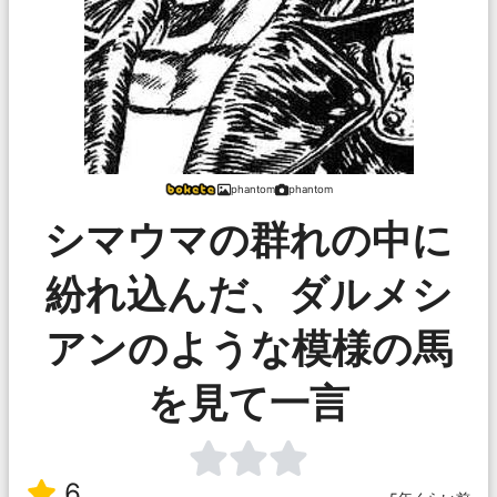
phantom
phantom
シマウマの群れの中に
紛れ込んだ、ダルメシ
アンのような模様の馬
を見て一言
6