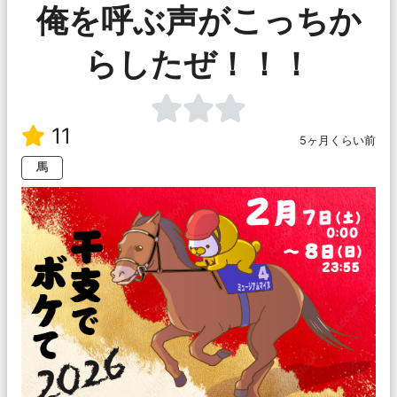
俺を呼ぶ声がこっちか
らしたぜ！！！
11
5ヶ月くらい前
馬