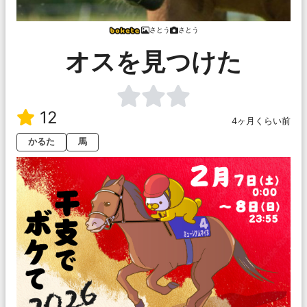
さとう
さとう
オスを見つけた
12
4ヶ月くらい前
かるた
馬