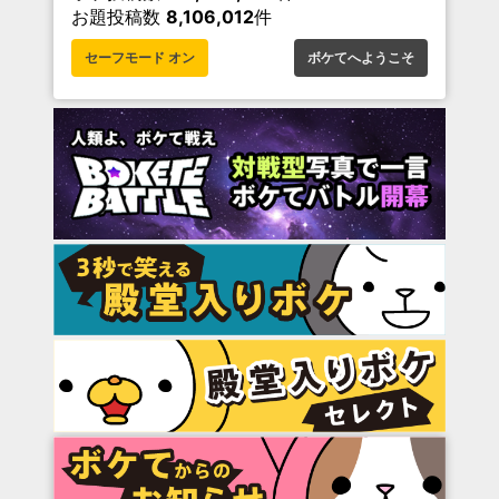
お題投稿数
8,106,012
件
セーフモード オン
ボケてへようこそ