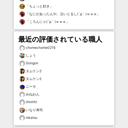
「
ちょっと好き
」
「
なにがあったんや。泣いとるし(´д｀)ｗｗｗ
」
「
ころんにゃ(´д｀)ｗｗｗ
」
最近の評価されている職人
chomechome0216
しょう
Gongon
タムケン2
タムケン2
ニーモ
みねおん
irhnhht
いなり寿司
mkatsu