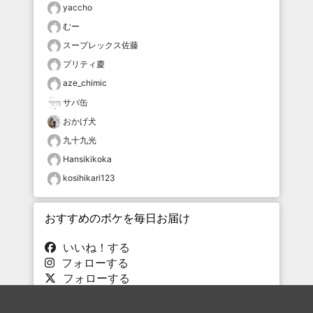
yaccho
むー
スープレックス佐藤
プリティ慶
aze_chimic
サバ缶
おかげ犬
九十九光
Hansikikoka
kosihikari123
おすすめのボケを毎日お届け
いいね！する
フォローする
フォローする