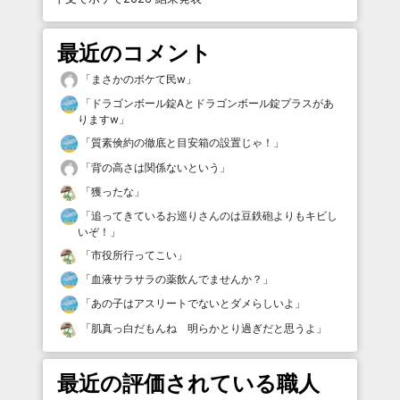
最近のコメント
「
まさかのボケて民w
」
「
ドラゴンボール錠Aとドラゴンボール錠プラスがあ
りますw
」
「
質素倹約の徹底と目安箱の設置じゃ！
」
「
背の高さは関係ないという
」
「
獲ったな
」
「
追ってきているお巡りさんのは豆鉄砲よりもキビし
いぞ！
」
「
市役所行ってこい
」
「
血液サラサラの薬飲んでませんか？
」
「
あの子はアスリートでないとダメらしいよ
」
「
肌真っ白だもんね 明らかとり過ぎだと思うよ
」
最近の評価されている職人