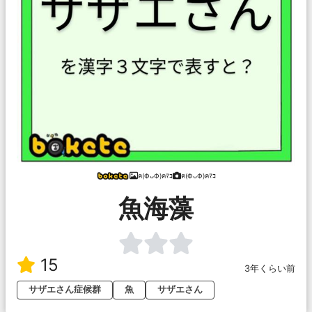
ฅ(ФᴗФ)ฅﾏｺ
ฅ(ФᴗФ)ฅﾏｺ
魚海藻
15
3年くらい前
サザエさん症候群
魚
サザエさん