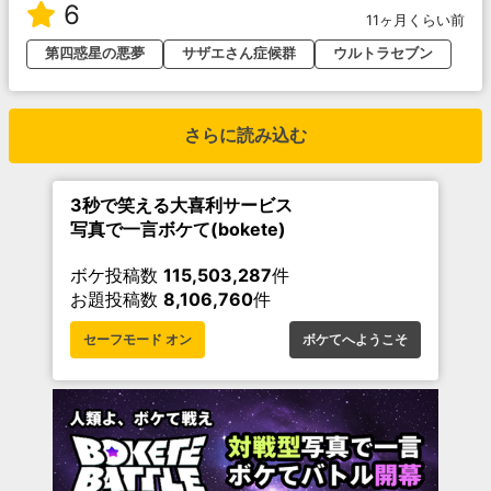
6
11ヶ月くらい前
第四惑星の悪夢
サザエさん症候群
ウルトラセブン
さらに読み込む
3秒で笑える大喜利サービス
写真で一言ボケて(bokete)
ボケ投稿数
115,503,287
件
お題投稿数
8,106,760
件
セーフモード オン
ボケてへようこそ