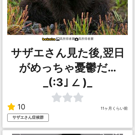
高所得者層
高所得者層
サザエさん見た後,翌日
がめっちゃ憂鬱だ…
_(:3｣ ∠ )_
10
11ヶ月くらい前
サザエさん症候群