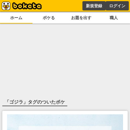
新規登録
ログイン
ホーム
ボケる
お題を出す
職人
「
ゴジラ
」タグのついたボケ