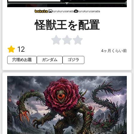
kurukurusanada
kurukurusanada
怪獣王を配置
12
4ヶ月くらい前
穴埋めお題
ガンダム
ゴジラ