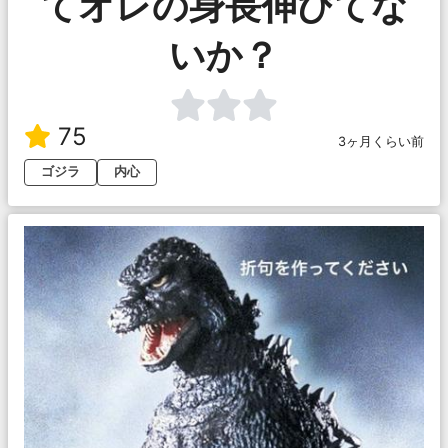
てオレの身長伸びてな
いか？
75
3ヶ月くらい前
ゴジラ
内心