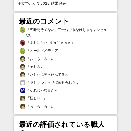
干支でボケて2026 結果発表
最近のコメント
「
五時間待てない。三十分で来なけりゃキャンセル
だ!
」
「
あれはヤバい(´д｀)ｗｗｗ
」
「
オールドメディア
」
「
お・も・ろ・い
」
「
それろよ
」
「
たしかに突っ込んでるね
」
「
少しずつずらせば載せられるよ
」
「
それじゃ駄目だ～
」
「
怪しい…
」
「
お・も・ろ・い
」
最近の評価されている職人