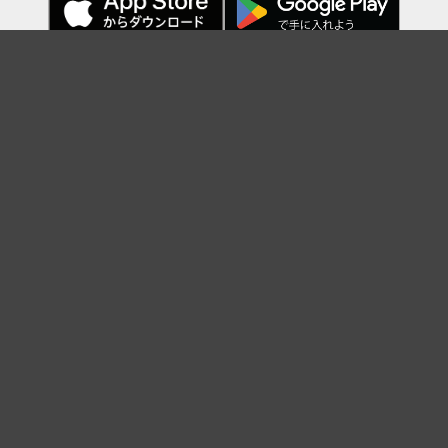
Topに戻る
ボケを見る
まとめを見る
お題を探す
殿堂入り
最新人気まとめ
新着お題
ピックアップボケ
セレクトまとめ
人気お題
人気ボケ
セレクトお題
注目ボケ
人気タグ
急上昇ボケ
新着ボケ
セレクト
タグ
ご利用について
ボケてについて
使い方
利用規約
よくある質問
クッキーの利用について
お問い合わせ