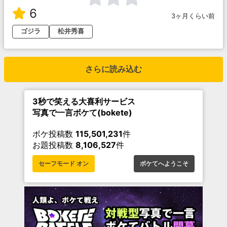
6
3ヶ月くらい前
ゴジラ
松井秀喜
さらに読み込む
3秒で笑える大喜利サービス
写真で一言ボケて(bokete)
ボケ投稿数
115,501,231
件
お題投稿数
8,106,527
件
セーフモード オン
ボケてへようこそ