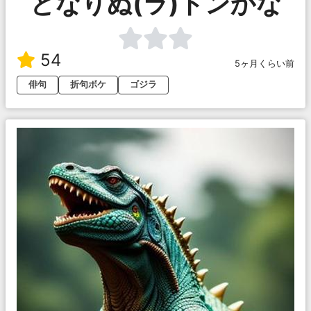
となりぬ(ラ)ドンかな
54
5ヶ月くらい前
俳句
折句ボケ
ゴジラ