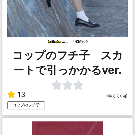
＿|￣|○
PippO
コップのフチ子 スカ
ートで引っかかるver.
13
6年くらい前
コップのフチ子