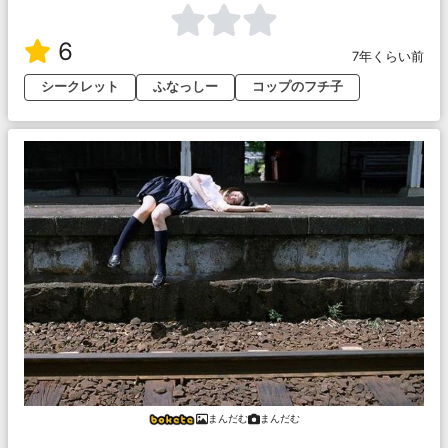
6
7年くらい前
シークレット
ふなっしー
コップのフチ子
まんだむ
まんだむ