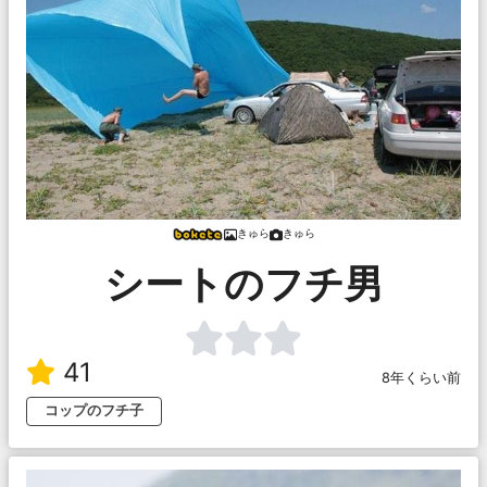
きゅら
きゅら
シートのフチ男
41
8年くらい前
コップのフチ子