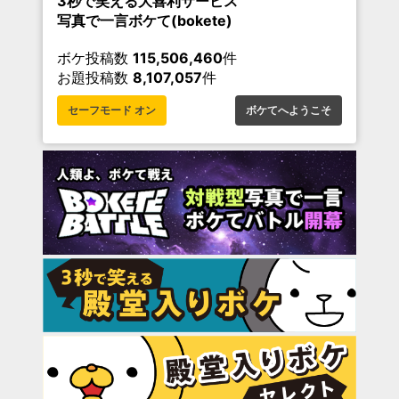
3秒で笑える大喜利サービス
写真で一言ボケて(bokete)
ボケ投稿数
115,506,460
件
お題投稿数
8,107,057
件
セーフモード オン
ボケてへようこそ