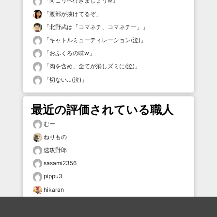
「
向こうへ行きましょうw
」
「
渡部が抜けてるぞ
」
「
北野武は「コマネチ、コマネチー」
」
「
キャトルミューティレーション(泣)
」
「
おふくろの味w
」
「
肉を含め、全てが消しズミに(泣)
」
「
切ない…(泣)
」
最近の評価されている職人
むー
ねりもの
速攻野郎
sasami2356
pippu3
hikaran
タムケン2
寝る！