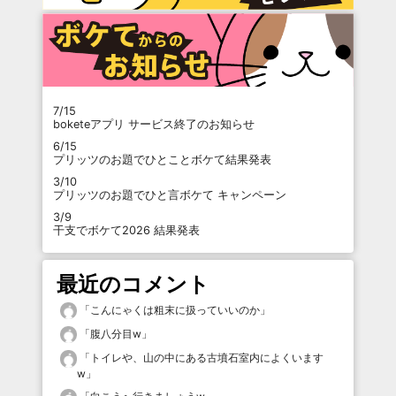
7/15
boketeアプリ サービス終了のお知らせ
6/15
プリッツのお題でひとことボケて結果発表
3/10
プリッツのお題でひと言ボケて キャンペーン
3/9
干支でボケて2026 結果発表
最近のコメント
「
こんにゃくは粗末に扱っていいのか
」
「
腹八分目w
」
「
トイレや、山の中にある古墳石室内によくいます
w
」